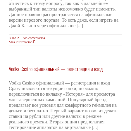
отнестись к этому вопросу, так как в дальнейшем
выбранный тип валюты невозможно будет изменить.
Данное правило распространяется на официальные
версии игрового портала. То есть даже, если играть на
Джой Казино через официальное [...]
800A Z
|
Sin comentarios
Más información
Vodka Casino официальный — регистрация и вход
Vodka Casino официальный — регистрация и вход
Сразу появляются текущие гонки, но можно
переключиться во вкладку «История» для просмотра
уже завершенных кампаний. Популярный бренд
предлагает все условия для комфортного геймплея на
деньги и бесплатно. Первый вариант позволит делать
ставки на рубли или другие валюты в режиме
реального времени. Вторая опция предполагает
тестирование аппаратов на виртуальные [...]