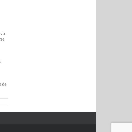
ivo
rse
s
s de