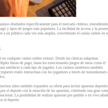
casinos diseñados específicamente para el mercado chileno, entendiendo
ago y tipos de juegos más populares. La facilidad de acceso y la prom
en a un público cada vez más amplio, convirtiendo el casino online en 
s
l en cualquier casino online exitoso. Desde las clásicas máquinas
ltiples líneas de pago, hasta los emocionantes juegos de mesa como el
para satisfacer a cada tipo de jugador. Los casinos modernos también
rupieres reales interactúan con los jugadores a través de transmisiones
ico.
muchos sitios también expanden su oferta para incluir apuestas deportiv
 por el deporte con la emoción de las apuestas, cubriendo una gran var
rnacional. La posibilidad de realizar apuestas pre-partido o en vivo añad
os al deporte.