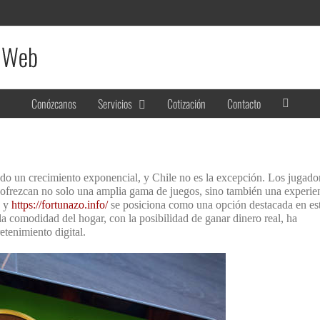
Conózcanos
Servicios
Cotización
Contacto
do un crecimiento exponencial, y Chile no es la excepción. Los jugado
Подход Pinco Casino к
Рейтинг лучших онлайн
ofrezcan no solo una amplia gama de juegos, sino también una experie
отзывам игроков
топ 10 площадок для и
, y
https://fortunazo.info/
se posiciona como una opción destacada en es
a comodidad del hogar, con la posibilidad de ganar dinero real, ha
реальные деньги топ л
etenimiento digital.
онлайн казино
Detalles
Detalles