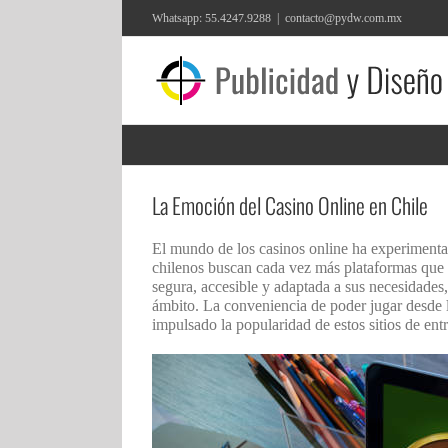
Saltar
Whatsapp: 55.4247.9288
|
contacto@pydw.com.mx
al
contenido
La Emoción del Casino Online en Chile
El mundo de los casinos online ha experimenta
Джойказино промокод —
chilenos buscan cada vez más plataformas que 
актуальные бонусы и
segura, accesible y adaptada a sus necesidades
ámbito. La conveniencia de poder jugar desde l
фриспины сегодня
impulsado la popularidad de estos sitios de entr
Detalles