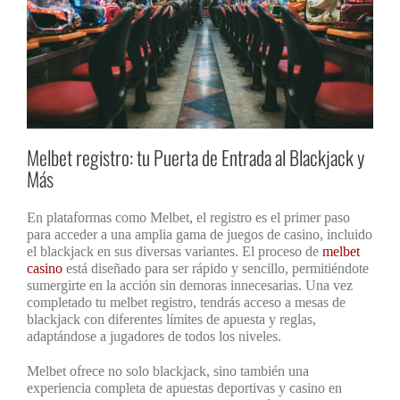
Melbet registro: tu Puerta de Entrada al Blackjack y
Más
En plataformas como Melbet, el registro es el primer paso
para acceder a una amplia gama de juegos de casino, incluido
el blackjack en sus diversas variantes. El proceso de
melbet
casino
está diseñado para ser rápido y sencillo, permitiéndote
sumergirte en la acción sin demoras innecesarias. Una vez
completado tu melbet registro, tendrás acceso a mesas de
blackjack con diferentes límites de apuesta y reglas,
adaptándose a jugadores de todos los niveles.
Melbet ofrece no solo blackjack, sino también una
experiencia completa de apuestas deportivas y casino en