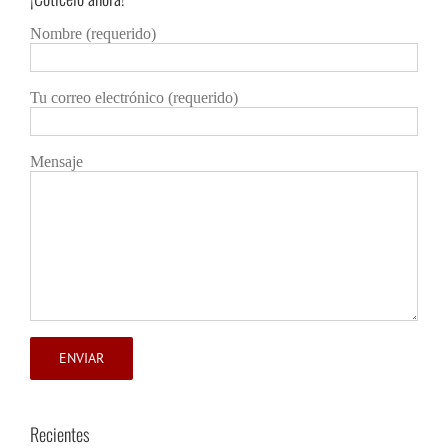
Nombre (requerido)
Tu correo electrónico (requerido)
Mensaje
Recientes