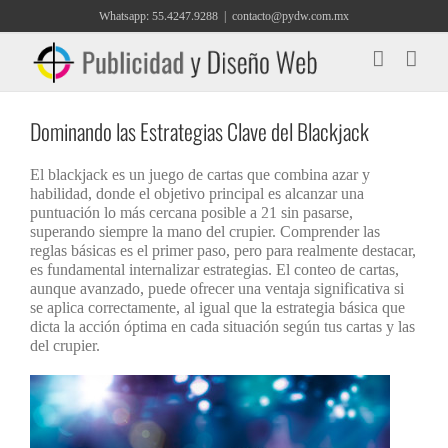
Saltar
Whatsapp: 55.4247.9288
|
contacto@pydw.com.mx
al
contenido
Dominando las Estrategias Clave del Blackjack
El blackjack es un juego de cartas que combina azar y
habilidad, donde el objetivo principal es alcanzar una
puntuación lo más cercana posible a 21 sin pasarse,
superando siempre la mano del crupier. Comprender las
reglas básicas es el primer paso, pero para realmente destacar,
es fundamental internalizar estrategias. El conteo de cartas,
aunque avanzado, puede ofrecer una ventaja significativa si
se aplica correctamente, al igual que la estrategia básica que
dicta la acción óptima en cada situación según tus cartas y las
del crupier.