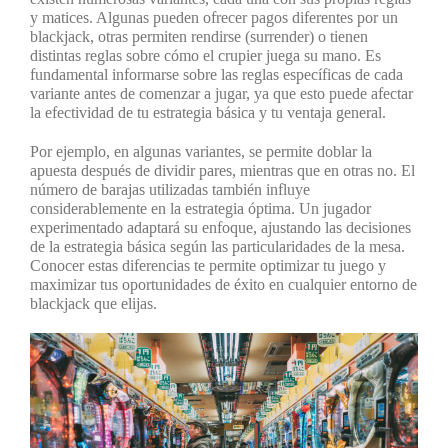
y matices. Algunas pueden ofrecer pagos diferentes por un
blackjack, otras permiten rendirse (surrender) o tienen
distintas reglas sobre cómo el crupier juega su mano. Es
fundamental informarse sobre las reglas específicas de cada
variante antes de comenzar a jugar, ya que esto puede afectar
la efectividad de tu estrategia básica y tu ventaja general.
Por ejemplo, en algunas variantes, se permite doblar la
apuesta después de dividir pares, mientras que en otras no. El
número de barajas utilizadas también influye
considerablemente en la estrategia óptima. Un jugador
experimentado adaptará su enfoque, ajustando las decisiones
de la estrategia básica según las particularidades de la mesa.
Conocer estas diferencias te permite optimizar tu juego y
maximizar tus oportunidades de éxito en cualquier entorno de
blackjack que elijas.