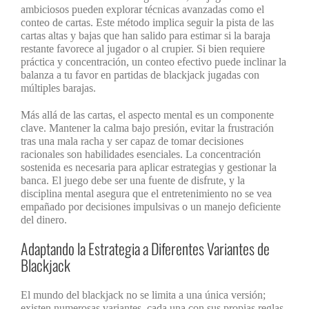
ambiciosos pueden explorar técnicas avanzadas como el
conteo de cartas. Este método implica seguir la pista de las
cartas altas y bajas que han salido para estimar si la baraja
restante favorece al jugador o al crupier. Si bien requiere
práctica y concentración, un conteo efectivo puede inclinar la
balanza a tu favor en partidas de blackjack jugadas con
múltiples barajas.
Más allá de las cartas, el aspecto mental es un componente
clave. Mantener la calma bajo presión, evitar la frustración
tras una mala racha y ser capaz de tomar decisiones
racionales son habilidades esenciales. La concentración
sostenida es necesaria para aplicar estrategias y gestionar la
banca. El juego debe ser una fuente de disfrute, y la
disciplina mental asegura que el entretenimiento no se vea
empañado por decisiones impulsivas o un manejo deficiente
del dinero.
Adaptando la Estrategia a Diferentes Variantes de
Blackjack
El mundo del blackjack no se limita a una única versión;
existen numerosas variantes, cada una con sus propias reglas