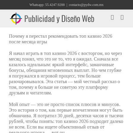
Saltar
Whatsapp: 55.4247.9288
|
contacto@pydw.com.mx
al
contenido
Почему я перестал рекомендовать топ казино 2026
после месяца игры
Я начал играть в топ казино 2026 с восторгом, но через
месяц понял, что это не то, что я ожидал. Сначала все
казалось идеальным: яркий интерфейс, заманчивые
бонусы, обещания мгновенных выплат. Но чем глубже
я погружался в игровой процесс, тем больше
разочаровывался. Эта статья — мой честный рассказ о
том, почему я больше не советую эту платформу
друзьям и читателям.
Мой опыт — это не просто список плюсов и минусов.
Это история о том, как первые впечатления могут быть
обманчива. Я потратил 30 дней, десятки часов и тысячи
рублей, чтобы понять: топ казино 2026 подходит далеко
не всем. Если вы ищете объективный отзыв от
реального игрока — вот он.