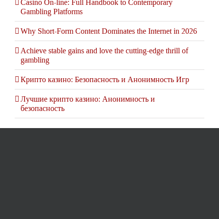
Casino On-line: Full Handbook to Contemporary
Gambling Platforms
Why Short-Form Content Dominates the Internet in 2026
Achieve stable gains and love the cutting-edge thrill of
gambling
Крипто казино: Безопасность и Анонимность Игр
Лучшие крипто казино: Анонимность и
безопасность