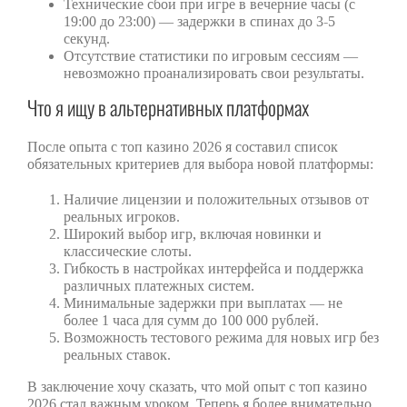
Технические сбои при игре в вечерние часы (с
19:00 до 23:00) — задержки в спинах до 3-5
секунд.
Отсутствие статистики по игровым сессиям —
невозможно проанализировать свои результаты.
Что я ищу в альтернативных платформах
После опыта с топ казино 2026 я составил список
обязательных критериев для выбора новой платформы:
Наличие лицензии и положительных отзывов от
реальных игроков.
Широкий выбор игр, включая новинки и
классические слоты.
Гибкость в настройках интерфейса и поддержка
различных платежных систем.
Минимальные задержки при выплатах — не
более 1 часа для сумм до 100 000 рублей.
Возможность тестового режима для новых игр без
реальных ставок.
В заключение хочу сказать, что мой опыт с топ казино
2026 стал важным уроком. Теперь я более внимательно