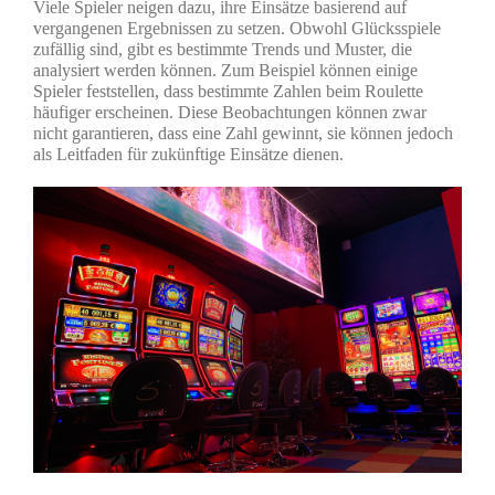
Viele Spieler neigen dazu, ihre Einsätze basierend auf
vergangenen Ergebnissen zu setzen. Obwohl Glücksspiele
zufällig sind, gibt es bestimmte Trends und Muster, die
analysiert werden können. Zum Beispiel können einige
Spieler feststellen, dass bestimmte Zahlen beim Roulette
häufiger erscheinen. Diese Beobachtungen können zwar
nicht garantieren, dass eine Zahl gewinnt, sie können jedoch
als Leitfaden für zukünftige Einsätze dienen.