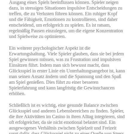
Ausgang eines Spiels beeinflussen können. Spieler neigen
dazu, in stressigen Situationen impulsive Entscheidungen zu
treffen, die zu Verlusten führen können. Ein ruhiger Kopf
und die Fähigkeit, Emotionen zu kontrollieren, sind daher
entscheidend, um erfolgreich zu spielen. Es ist ratsam,
regelmäßig Pausen einzulegen, um die eigene Konzentration
und Spielweise zu optimieren.
Ein weiterer psychologischer Aspekt ist die
Erwartungshaltung. Viele Spieler glauben, dass sie bei jedem
Spiel gewinnen müssen, was zu Frustration und impulsiven
Einsätzen führt. Indem man sich bewusst macht, dass
Glücksspiel in erster Linie ein Unterhaltungsangebot ist, kann
man seinen Ansatz ändern und die Spannung und den Spaß
am Spiel genießen. Dies führt zu einer besseren
Spielerfahrung und kann langfristig die Gewinnchancen
erhöhen.
Schließlich ist es wichtig, eine gesunde Balance zwischen
Glücksspiel und anderen Lebensbereichen zu finden. Spieler,
die ihre Aktivitäten im Casino in ihren Alltag integrieren, sind
oft erfolgreicher, da sie nicht emotional belastet sind. Ein
ausgewogenes Verhältnis zwischen Spielzeit und Freizeit
sorgt dafür, dass Glücksspiel nicht zu einer Quelle von Stress