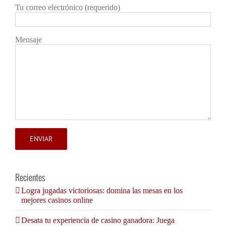
Tu correo electrónico (requerido)
Mensaje
Recientes
Logra jugadas victoriosas: domina las mesas en los
mejores casinos online
Desata tu experiencia de casino ganadora: Juega