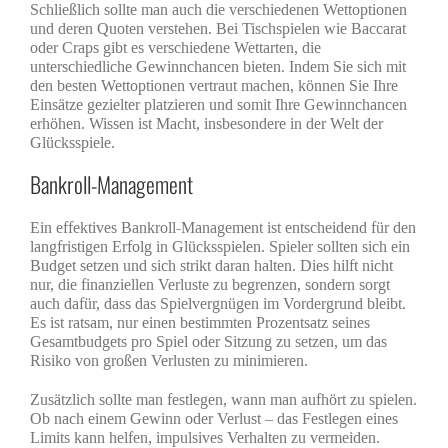
Schließlich sollte man auch die verschiedenen Wettoptionen
und deren Quoten verstehen. Bei Tischspielen wie Baccarat
oder Craps gibt es verschiedene Wettarten, die
unterschiedliche Gewinnchancen bieten. Indem Sie sich mit
den besten Wettoptionen vertraut machen, können Sie Ihre
Einsätze gezielter platzieren und somit Ihre Gewinnchancen
erhöhen. Wissen ist Macht, insbesondere in der Welt der
Glücksspiele.
Bankroll-Management
Ein effektives Bankroll-Management ist entscheidend für den
langfristigen Erfolg in Glücksspielen. Spieler sollten sich ein
Budget setzen und sich strikt daran halten. Dies hilft nicht
nur, die finanziellen Verluste zu begrenzen, sondern sorgt
auch dafür, dass das Spielvergnügen im Vordergrund bleibt.
Es ist ratsam, nur einen bestimmten Prozentsatz seines
Gesamtbudgets pro Spiel oder Sitzung zu setzen, um das
Risiko von großen Verlusten zu minimieren.
Zusätzlich sollte man festlegen, wann man aufhört zu spielen.
Ob nach einem Gewinn oder Verlust – das Festlegen eines
Limits kann helfen, impulsives Verhalten zu vermeiden.