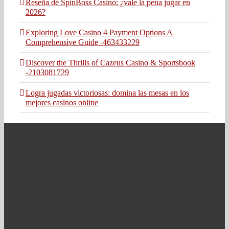
Reseña de SpinBoss Casino: ¿vale la pena jugar en
2026?
Exploring Love Casino 4 Payment Options A
Comprehensive Guide -463433229
Discover the Thrills of Cazeus Casino & Sportsbook
-2103081729
Logra jugadas victoriosas: domina las mesas en los
mejores casinos online