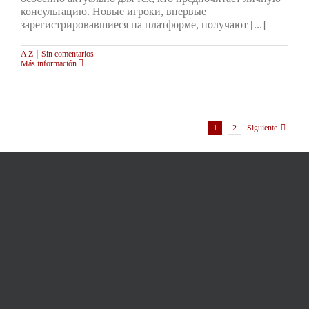
консультацию. Новые игроки, впервые
зарегистрировавшиеся на платформе, получают [...]
A Z
|
Sin comentarios
Más información
1
2
Siguiente