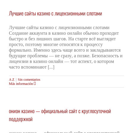
Лучшие сайты казино с лицензионными слотами
Лучшие сайты казино с лицензионными слотами
Создание аккаунта в казино онлайн обычно проходит
быстро и без лишних шагов. На старте всё выглядит
просто, поэтому многие относятся к процессу
формально. Именно здесь чаще всего и закладываются
будущие проблемы — не сразу, а позже. Безопасность и
лицензии в казино онлайн — тот аспект, о котором
часто вспоминают [...]
A Z
|
Sin comentarios
Más información
онион казино — официальный сайт с круглосуточной
поддержкой