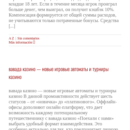
младше 18 лет. Если в течение месяца игрок проиграл
больше денег, чем выиграл, он получит кэшбэк 10%.
Компенсация формируется от общей суммы расходов,
не учитываются только потраченные бонусы. Средства
[...]
A Z
|
Sin comentarios
Más información
вавада казино — новые игровые автоматы и турниры
казино
вавада казино — новые игровые автоматы и турниры
казино В данной промоактивности действует шесть
статусов – от «новичка» до «платинового». Оффлайн-
офисы дополняют онлайн-платформу, что дает
возможность каждому потенциальному
путешественнику с вавада казино «Поехали с нами»
выбрать удобный формат взаимодействия. Это
особенно актуально для тех, кто предпочитает личную