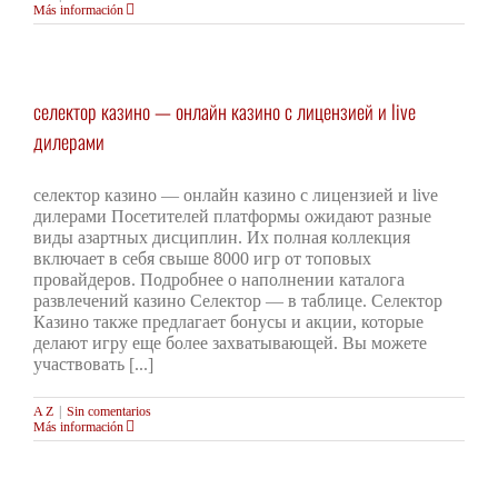
Más información
селектор казино — онлайн казино с лицензией и live
дилерами
селектор казино — онлайн казино с лицензией и live
дилерами Посетителей платформы ожидают разные
виды азартных дисциплин. Их полная коллекция
включает в себя свыше 8000 игр от топовых
провайдеров. Подробнее о наполнении каталога
развлечений казино Селектор — в таблице. Селектор
Казино также предлагает бонусы и акции, которые
делают игру еще более захватывающей. Вы можете
участвовать [...]
A Z
|
Sin comentarios
Más información