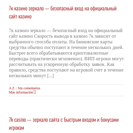
7к казино зеркало — безопасный вход на официальный
сайт казино
7к казино зеркало — безопасный вход на официальный
сайт казино Скорость вывода в казино 7к зависит от
выбранного способа оплаты. На банковские карты
средства обычно поступают в течение нескольких дней.
Быстрее всего обрабатываются криптовалютные
переводы (практически мгновенно). ВИП-игроки могут
рассчитывать на ускоренную обработку заявок. Как
правило, средства поступают на игровой счет в течение
нескольких минут [...]
A Z
|
Sin comentarios
Más información
7k casino — зеркало сайта с быстрым входом и бонусами
игрокам