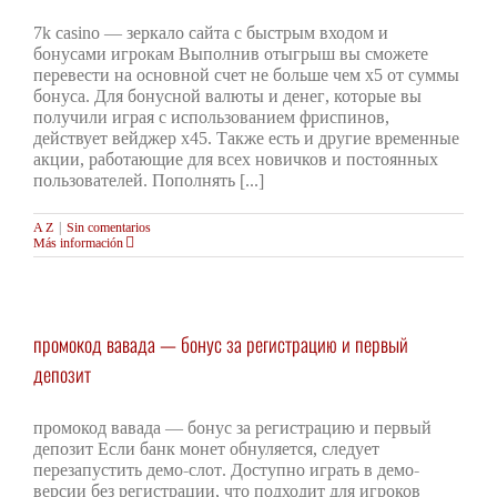
7k casino — зеркало сайта с быстрым входом и
бонусами игрокам Выполнив отыгрыш вы сможете
перевести на основной счет не больше чем х5 от суммы
бонуса. Для бонусной валюты и денег, которые вы
получили играя с использованием фриспинов,
действует вейджер х45. Также есть и другие временные
акции, работающие для всех новичков и постоянных
пользователей. Пополнять [...]
A Z
|
Sin comentarios
Más información
промокод вавада — бонус за регистрацию и первый
депозит
промокод вавада — бонус за регистрацию и первый
депозит Если банк монет обнуляется, следует
перезапустить демо-слот. Доступно играть в демо-
версии без регистрации, что подходит для игроков