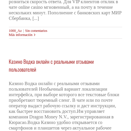
розниться скорость ответа. Для VIP клиентов отклик в
чате online casino мгновенный, а на почту в течение
нескольких минут. Пополнение с банковских карт МИР
Сбербанка, [...]
1000_Az
|
Sin comentarios
Más información
Казино Водка онлайн с реальными отзывами
пользователей
Казино Водка онлайн с реальными отзывами
пользователей Необычный вариант локализации
интерфейса, при выборе которого все текстовые блоки
приобретают тюремный сленг. В чате или по почте
оператор выдаст рабочую ссылку и даст инструкции,
как быстрее восстановить доступ.Им управляет
компания Dragon Money N.V., зарегистрированная в
Кюрасао.Водка Казино удобно открывается со
смартфонов и планшетов через актуальное рабочее