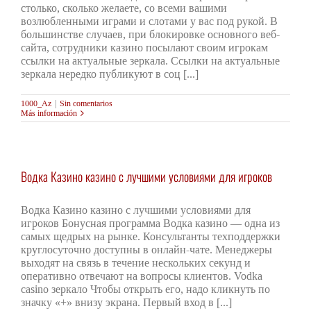
столько, сколько желаете, со всеми вашими
возлюбленными играми и слотами у вас под рукой. В
большинстве случаев, при блокировке основного веб-
сайта, сотрудники казино посылают своим игрокам
ссылки на актуальные зеркала. Ссылки на актуальные
зеркала нередко публикуют в соц [...]
1000_Az
|
Sin comentarios
Más información
Водка Казино казино с лучшими условиями для игроков
Водка Казино казино с лучшими условиями для
игроков Бонусная программа Водка казино — одна из
самых щедрых на рынке. Консультанты техподдержки
круглосуточно доступны в онлайн-чате. Менеджеры
выходят на связь в течение нескольких секунд и
оперативно отвечают на вопросы клиентов. Vodka
casino зеркало Чтобы открыть его, надо кликнуть по
значку «+» внизу экрана. Первый вход в [...]