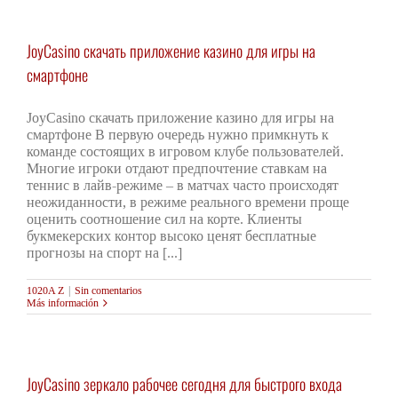
JoyCasino скачать приложение казино для игры на
смартфоне
JoyCasino скачать приложение казино для игры на
смартфоне В первую очередь нужно примкнуть к
команде состоящих в игровом клубе пользователей.
Многие игроки отдают предпочтение ставкам на
теннис в лайв-режиме – в матчах часто происходят
неожиданности, в режиме реального времени проще
оценить соотношение сил на корте. Клиенты
букмекерских контор высоко ценят бесплатные
прогнозы на спорт на [...]
1020A Z
|
Sin comentarios
Más información
JoyCasino зеркало рабочее сегодня для быстрого входа