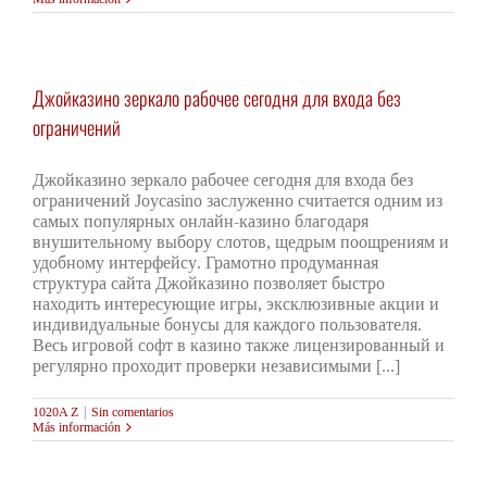
Джойказино зеркало рабочее сегодня для входа без
ограничений
Джойказино зеркало рабочее сегодня для входа без
ограничений Joycasino заслуженно считается одним из
самых популярных онлайн-казино благодаря
внушительному выбору слотов, щедрым поощрениям и
удобному интерфейсу. Грамотно продуманная
структура сайта Джойказино позволяет быстро
находить интересующие игры, эксклюзивные акции и
индивидуальные бонусы для каждого пользователя.
Весь игровой софт в казино также лицензированный и
регулярно проходит проверки независимыми [...]
1020A Z
|
Sin comentarios
Más información