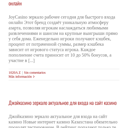
онлайн
JoyCasino зеркало рабочее сегодня для быстрого входа
онлайн Этот бренд создаёт уникальную атмосферу
азарта, позволяя игрокам наслаждаться любимыми
развлечениями и шансом на крупные выигрыши прямо
у себя дома. Еженедельно игроки получают кэшбек,
процент от потраченной суммы, размер кэшбека
зависит от игрового статуса игрока. Каждое
пополнение счета приносит от 10 до 50% бонусов, а
участие в [...]
1020A Z
|
Sin comentarios
Más información
Джойказино зеркало актуальное для входа на сайт казино
Джойказино зеркало актуальное для входа на сайт
казино Новые интернет казино Казахстана обязательно
проходят тестирование. В рейтинг попадают только те