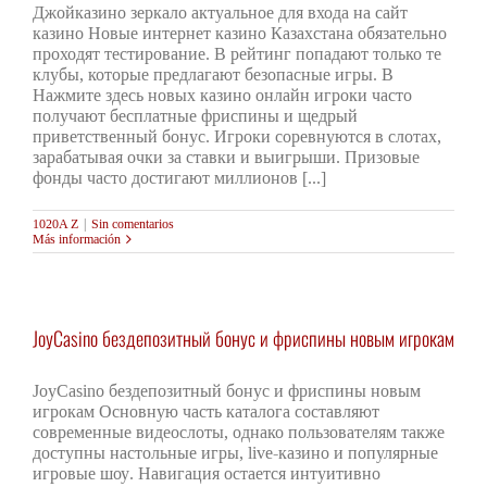
Джойказино зеркало актуальное для входа на сайт
казино Новые интернет казино Казахстана обязательно
проходят тестирование. В рейтинг попадают только те
клубы, которые предлагают безопасные игры. В
Нажмите здесь новых казино онлайн игроки часто
получают бесплатные фриспины и щедрый
приветственный бонус. Игроки соревнуются в слотах,
зарабатывая очки за ставки и выигрыши. Призовые
фонды часто достигают миллионов [...]
1020A Z
|
Sin comentarios
Más información
JoyCasino бездепозитный бонус и фриспины новым игрокам
JoyCasino бездепозитный бонус и фриспины новым
игрокам Основную часть каталога составляют
современные видеослоты, однако пользователям также
доступны настольные игры, live-казино и популярные
игровые шоу. Навигация остается интуитивно