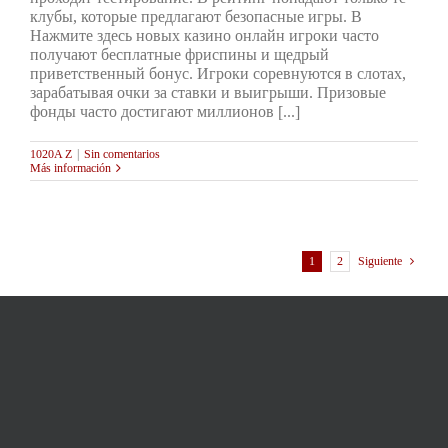
клубы, которые предлагают безопасные игры. В
Нажмите здесь новых казино онлайн игроки часто
получают бесплатные фриспины и щедрый
приветственный бонус. Игроки соревнуются в слотах,
зарабатывая очки за ставки и выигрыши. Призовые
фонды часто достигают миллионов [...]
1020A Z
|
Sin comentarios
Más información
1
2
Siguiente