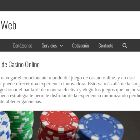
Conózcanos
Servicios
Cotización
Contacto
 de Casino Online
ra navegar el emocionante mundo del juego de casino online, y en este
Internationale Buchmac
t
puede ofrecer una experiencia innovadora. Esto va más allá de la sim
Guide für Luxemburg – L
gestionar el bankroll de manera efectiva y elegir los juegos que mejor s
buena estrategia te permite disfrutar de la experiencia minimizando pérdi
Bonus, Zahlungsmethod
de obtener ganancias.
Mobile App
Detalles
Joingy: Video Chat Roule
With Strangers