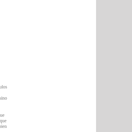
ulos
sino
que
 que
bien