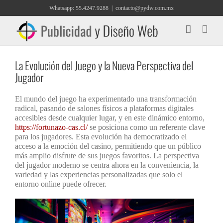
Saltar
Whatsapp: 55.4247.9288
|
contacto@pydw.com.mx
al
contenido
La Evolución del Juego y la Nueva Perspectiva del
Jugador
El mundo del juego ha experimentado una transformación
radical, pasando de salones físicos a plataformas digitales
accesibles desde cualquier lugar, y en este dinámico entorno,
https://fortunazo-cas.cl/
se posiciona como un referente clave
para los jugadores. Esta evolución ha democratizado el
acceso a la emoción del casino, permitiendo que un público
más amplio disfrute de sus juegos favoritos. La perspectiva
del jugador moderno se centra ahora en la conveniencia, la
variedad y las experiencias personalizadas que solo el
entorno online puede ofrecer.