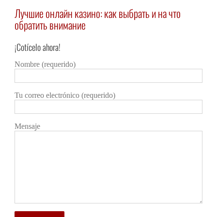
casino
арт
Лучшие онлайн казино: как выбрать и на что
Why 
обратить внимание
Deta
¡Cotícelo ahora!
Detalles
Nombre (requerido)
Tu correo electrónico (requerido)
Mensaje