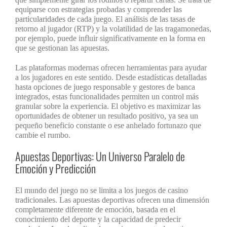
equiparse con estrategias probadas y comprender las
particularidades de cada juego. El análisis de las tasas de
retorno al jugador (RTP) y la volatilidad de las tragamonedas,
por ejemplo, puede influir significativamente en la forma en
que se gestionan las apuestas.
Las plataformas modernas ofrecen herramientas para ayudar
a los jugadores en este sentido. Desde estadísticas detalladas
hasta opciones de juego responsable y gestores de banca
integrados, estas funcionalidades permiten un control más
granular sobre la experiencia. El objetivo es maximizar las
oportunidades de obtener un resultado positivo, ya sea un
pequeño beneficio constante o ese anhelado fortunazo que
cambie el rumbo.
Apuestas Deportivas: Un Universo Paralelo de
Emoción y Predicción
El mundo del juego no se limita a los juegos de casino
tradicionales. Las apuestas deportivas ofrecen una dimensión
completamente diferente de emoción, basada en el
conocimiento del deporte y la capacidad de predecir