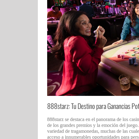
888starz: Tu Destino para Ganancias Pot
888starz se destaca en el panorama de los cas
de los grandes premios y la emoción del juego
variedad de tragamonedas, muchas de las cuales
acceso a innumerables oportunidades para pers