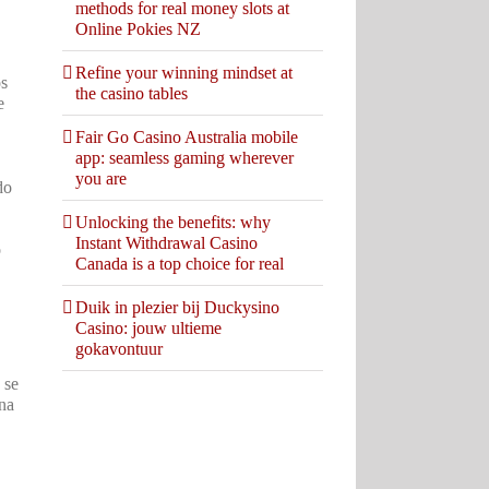
methods for real money slots at
Online Pokies NZ
Refine your winning mindset at
os
the casino tables
e
Fair Go Casino Australia mobile
app: seamless gaming wherever
you are
do
Unlocking the benefits: why
Instant Withdrawal Casino
o
Canada is a top choice for real
Duik in plezier bij Duckysino
Casino: jouw ultieme
gokavontuur
 se
una