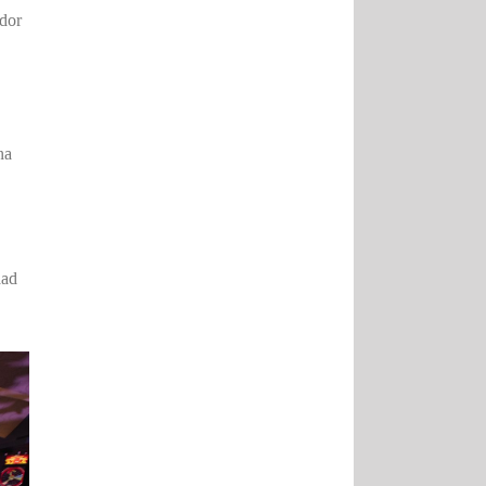
ador
na
dad