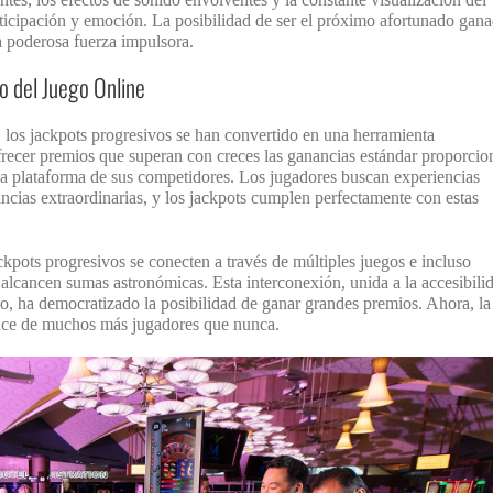
ticipación y emoción. La posibilidad de ser el próximo afortunado gan
a poderosa fuerza impulsora.
o del Juego Online
 los jackpots progresivos se han convertido en una herramienta
frecer premios que superan con creces las ganancias estándar proporcio
una plataforma de sus competidores. Los jugadores buscan experiencias
cias extraordinarias, y los jackpots cumplen perfectamente con estas
kpots progresivos se conecten a través de múltiples juegos e incluso
 alcancen sumas astronómicas. Esta interconexión, unida a la accesibili
vo, ha democratizado la posibilidad de ganar grandes premios. Ahora, la
ance de muchos más jugadores que nunca.