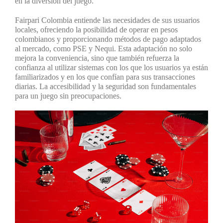
en la diversión del juego.
Fairpari Colombia entiende las necesidades de sus usuarios
locales, ofreciendo la posibilidad de operar en pesos
colombianos y proporcionando métodos de pago adaptados
al mercado, como PSE y Nequi. Esta adaptación no solo
mejora la conveniencia, sino que también refuerza la
confianza al utilizar sistemas con los que los usuarios ya están
familiarizados y en los que confían para sus transacciones
diarias. La accesibilidad y la seguridad son fundamentales
para un juego sin preocupaciones.