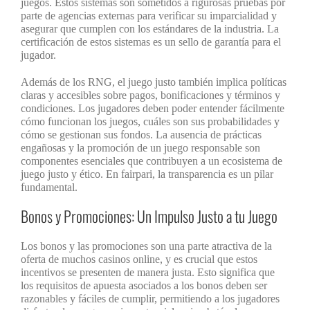
juegos. Estos sistemas son sometidos a rigurosas pruebas por
parte de agencias externas para verificar su imparcialidad y
asegurar que cumplen con los estándares de la industria. La
certificación de estos sistemas es un sello de garantía para el
jugador.
Además de los RNG, el juego justo también implica políticas
claras y accesibles sobre pagos, bonificaciones y términos y
condiciones. Los jugadores deben poder entender fácilmente
cómo funcionan los juegos, cuáles son sus probabilidades y
cómo se gestionan sus fondos. La ausencia de prácticas
engañosas y la promoción de un juego responsable son
componentes esenciales que contribuyen a un ecosistema de
juego justo y ético. En fairpari, la transparencia es un pilar
fundamental.
Bonos y Promociones: Un Impulso Justo a tu Juego
Los bonos y las promociones son una parte atractiva de la
oferta de muchos casinos online, y es crucial que estos
incentivos se presenten de manera justa. Esto significa que
los requisitos de apuesta asociados a los bonos deben ser
razonables y fáciles de cumplir, permitiendo a los jugadores