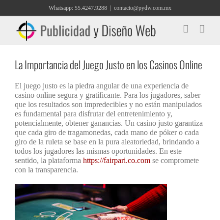
Saltar
Whatsapp: 55.4247.9288
|
contacto@pydw.com.mx
al
contenido
La Importancia del Juego Justo en los Casinos Online
El juego justo es la piedra angular de una experiencia de
casino online segura y gratificante. Para los jugadores, saber
que los resultados son impredecibles y no están manipulados
es fundamental para disfrutar del entretenimiento y,
potencialmente, obtener ganancias. Un casino justo garantiza
que cada giro de tragamonedas, cada mano de póker o cada
giro de la ruleta se base en la pura aleatoriedad, brindando a
todos los jugadores las mismas oportunidades. En este
sentido, la plataforma
https://fairpari.co.com
se compromete
con la transparencia.