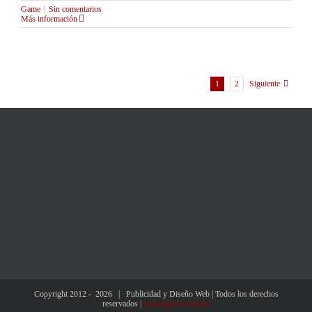
Game
|
Sin comentarios
Más información
1
2
Siguiente
Copyright 2012 -
2026 | Publicidad y Diseño Web | Todos los derechos
reservados |
www.pydw.com.mx