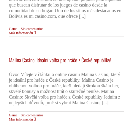
que buscan disfrutar de los juegos de casino desde la
comodidad de su hogar. Uno de los sitios más destacados en
Bolivia es mi casino.com, que ofrece [...]
Game
|
Sin comentarios
Más información
Malina Casino: Ideální volba pro hráče z České republiky!
Úvod Vítejte v článku o online casinu Malina Casino, který
je ideální pro hráče z České republiky. Malina Casino je
oblíbenou volbou pro hráče, kteří hledají širokou škálu her,
skvělé bonusy a možnost hrát o skutečné peníze. Malina
Casino: Skvělá volba pro hráče z České republiky Jedním z
nejlepších důvodů, proč si vybrat Malina Casino, [...]
Game
|
Sin comentarios
Más información