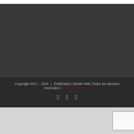
Copyright 2012 -
2026 | Publicidad y Diseño Web | Todos los derechos
reservados |
www.pydw.com.mx
Facebook
X
Instagram