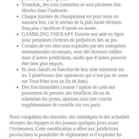
Toutefois, des voix contraires se sont plusieurs fois
élevées dans l’industrie.
Chaque journée de championnat est pour nous un
moment fort, car le niveau de la plus haute division
française s’améliore d’année en année.
GAMBLING THERAPY Fournir une aide en ligne
pour personnes victimes de préjudices liés au jeu.
Certains de ces sites sont exploités par des entreprises
internationales reconnues, avec des licences valides
dans d’autres juridictions, tandis que d’autres peuvent
être bien plus risqués.
Ils sont classés en fonction de leur note moyenne sur
les 3 plateformes (les opérateurs qui n’ont pas de notes
sur Trust Pilot sont en fin de liste).
Des fonctionnalités comme l’option de cash-out
permettent de prendre des bénéfices tôt ou de
minimiser les pertes, ajoutant ainsi une couche
supplémentaire de contrôle sur vos paris.
Nous compilons des données, des statistiques et des actualités
récentes des équipes et des joueurs quelques jours avant
l’événement. Cette modification a offert aux juridictions
provinciales la possibilité de réglementer et d’exploiter les