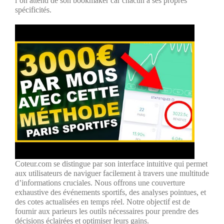
l’on attend de son bookmaker car chacun a ses propres
spécificités.
Coteur.com se distingue par son interface intuitive qui permet
aux utilisateurs de naviguer facilement à travers une multitude
d’informations cruciales. Nous offrons une couverture
exhaustive des événements sportifs, des analyses pointues, et
des cotes actualisées en temps réel. Notre objectif est de
fournir aux parieurs les outils nécessaires pour prendre des
décisions éclairées et optimiser leurs gains.