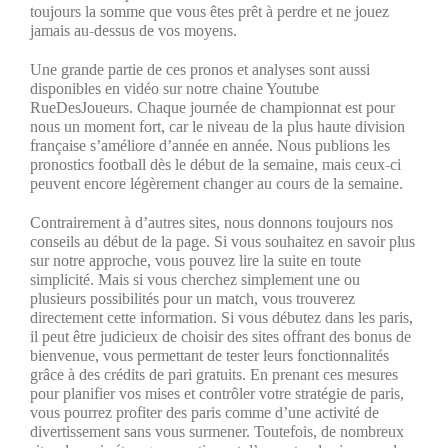
toujours la somme que vous êtes prêt à perdre et ne jouez
jamais au-dessus de vos moyens.
Une grande partie de ces pronos et analyses sont aussi
disponibles en vidéo sur notre chaine Youtube
RueDesJoueurs. Chaque journée de championnat est pour
nous un moment fort, car le niveau de la plus haute division
française s’améliore d’année en année. Nous publions les
pronostics football dès le début de la semaine, mais ceux-ci
peuvent encore légèrement changer au cours de la semaine.
Contrairement à d’autres sites, nous donnons toujours nos
conseils au début de la page. Si vous souhaitez en savoir plus
sur notre approche, vous pouvez lire la suite en toute
simplicité. Mais si vous cherchez simplement une ou
plusieurs possibilités pour un match, vous trouverez
directement cette information. Si vous débutez dans les paris,
il peut être judicieux de choisir des sites offrant des bonus de
bienvenue, vous permettant de tester leurs fonctionnalités
grâce à des crédits de pari gratuits. En prenant ces mesures
pour planifier vos mises et contrôler votre stratégie de paris,
vous pourrez profiter des paris comme d’une activité de
divertissement sans vous surmener. Toutefois, de nombreux