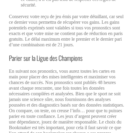
sécurité.
Conservez votre reçu de jeu émis par votre détaillant, car seul
ce dernier vous permettra de récupérer vos gains. Les gains
potentiels exprimés sont valables si tous vos pronostics sont
exacts et que votre mise ne contient pas de réduction en paris
gratuits. Le délai maximum entre le premier et le dernier pari
d’une combinaison est de 21 jours.
Parier sur la Ligue des Champions
En suivant nos pronostics, vous aurez toutes les cartes en
main pour placer des mises intelligentes et maximiser vos
chances de succès. Nos pronostics sont publiés 48 heures
avant chaque rencontre, une fois toutes les données
nécessaires compilées et analysées. Bien que le sport ne soit
jamais une science sûre, nous fournissons des analyses
poussées et des diagnostics basés sur des données statistiques.
On compare, on teste, on creuse l’info… pour que tu puisses
parier en toute confiance. Les jeux d’argent peuvent créer
une dépendance, jouez de manière responsable. Le choix du
Bookmaker est très important, pour cela il faut savoir ce que