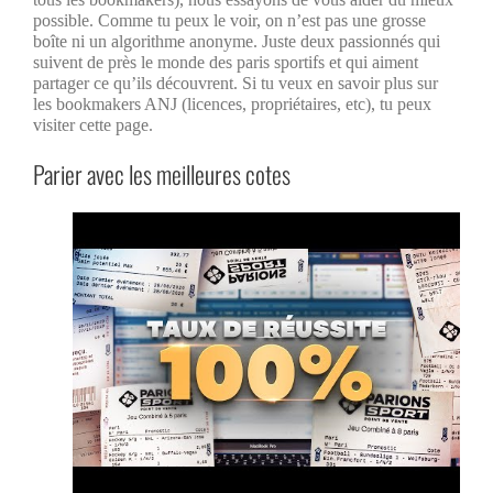
possible. Comme tu peux le voir, on n’est pas une grosse
boîte ni un algorithme anonyme. Juste deux passionnés qui
suivent de près le monde des paris sportifs et qui aiment
partager ce qu’ils découvrent. Si tu veux en savoir plus sur
les bookmakers ANJ (licences, propriétaires, etc), tu peux
visiter cette page.
Parier avec les meilleures cotes