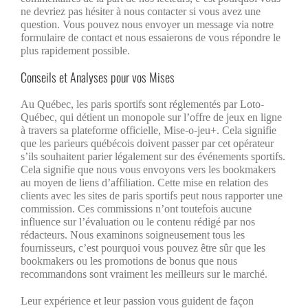
ne devriez pas hésiter à nous contacter si vous avez une
question. Vous pouvez nous envoyer un message via notre
formulaire de contact et nous essaierons de vous répondre le
plus rapidement possible.
Conseils et Analyses pour vos Mises
Au Québec, les paris sportifs sont réglementés par Loto-
Québec, qui détient un monopole sur l’offre de jeux en ligne
à travers sa plateforme officielle, Mise-o-jeu+. Cela signifie
que les parieurs québécois doivent passer par cet opérateur
s’ils souhaitent parier légalement sur des événements sportifs.
Cela signifie que nous vous envoyons vers les bookmakers
au moyen de liens d’affiliation. Cette mise en relation des
clients avec les sites de paris sportifs peut nous rapporter une
commission. Ces commissions n’ont toutefois aucune
influence sur l’évaluation ou le contenu rédigé par nos
rédacteurs. Nous examinons soigneusement tous les
fournisseurs, c’est pourquoi vous pouvez être sûr que les
bookmakers ou les promotions de bonus que nous
recommandons sont vraiment les meilleurs sur le marché.
Leur expérience et leur passion vous guident de façon