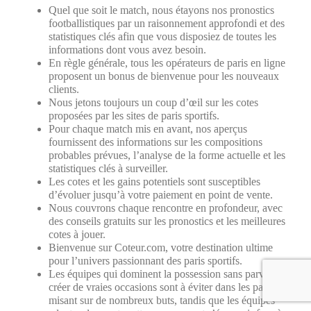
Quel que soit le match, nous étayons nos pronostics
footballistiques par un raisonnement approfondi et des
statistiques clés afin que vous disposiez de toutes les
informations dont vous avez besoin.
En règle générale, tous les opérateurs de paris en ligne
proposent un bonus de bienvenue pour les nouveaux
clients.
Nous jetons toujours un coup d’œil sur les cotes
proposées par les sites de paris sportifs.
Pour chaque match mis en avant, nos aperçus
fournissent des informations sur les compositions
probables prévues, l’analyse de la forme actuelle et les
statistiques clés à surveiller.
Les cotes et les gains potentiels sont susceptibles
d’évoluer jusqu’à votre paiement en point de vente.
Nous couvrons chaque rencontre en profondeur, avec
des conseils gratuits sur les pronostics et les meilleures
cotes à jouer.
Bienvenue sur Coteur.com, votre destination ultime
pour l’univers passionnant des paris sportifs.
Les équipes qui dominent la possession sans parvenir à
créer de vraies occasions sont à éviter dans les paris
misant sur de nombreux buts, tandis que les équipes