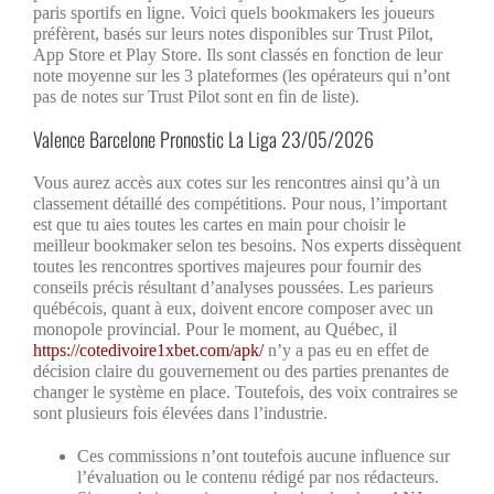
paris sportifs en ligne. Voici quels bookmakers les joueurs
préfèrent, basés sur leurs notes disponibles sur Trust Pilot,
App Store et Play Store. Ils sont classés en fonction de leur
note moyenne sur les 3 plateformes (les opérateurs qui n’ont
pas de notes sur Trust Pilot sont en fin de liste).
Valence Barcelone Pronostic La Liga 23/05/2026
Vous aurez accès aux cotes sur les rencontres ainsi qu’à un
classement détaillé des compétitions. Pour nous, l’important
est que tu aies toutes les cartes en main pour choisir le
meilleur bookmaker selon tes besoins. Nos experts dissèquent
toutes les rencontres sportives majeures pour fournir des
conseils précis résultant d’analyses poussées. Les parieurs
québécois, quant à eux, doivent encore composer avec un
monopole provincial. Pour le moment, au Québec, il
https://cotedivoire1xbet.com/apk/
n’y a pas eu en effet de
décision claire du gouvernement ou des parties prenantes de
changer le système en place. Toutefois, des voix contraires se
sont plusieurs fois élevées dans l’industrie.
Ces commissions n’ont toutefois aucune influence sur
l’évaluation ou le contenu rédigé par nos rédacteurs.