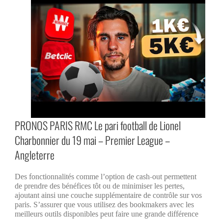
PRONOS PARIS RMC Le pari football de Lionel
Charbonnier du 19 mai – Premier League –
Angleterre
Des fonctionnalités comme l’option de cash-out permettent
de prendre des bénéfices tôt ou de minimiser les pertes,
ajoutant ainsi une couche supplémentaire de contrôle sur vos
paris. S’assurer que vous utilisez des bookmakers avec les
meilleurs outils disponibles peut faire une grande différence