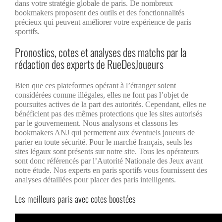
dans votre stratégie globale de paris. De nombreux
bookmakers proposent des outils et des fonctionnalités
précieux qui peuvent améliorer votre expérience de paris
sportifs.
Pronostics, cotes et analyses des matchs par la
rédaction des experts de RueDesJoueurs
Bien que ces plateformes opérant à l’étranger soient
considérées comme illégales, elles ne font pas l’objet de
poursuites actives de la part des autorités. Cependant, elles ne
bénéficient pas des mêmes protections que les sites autorisés
par le gouvernement. Nous analysons et classons les
bookmakers ANJ qui permettent aux éventuels joueurs de
parier en toute sécurité. Pour le marché français, seuls les
sites légaux sont présents sur notre site. Tous les opérateurs
sont donc référencés par l’Autorité Nationale des Jeux avant
notre étude. Nos experts en paris sportifs vous fournissent des
analyses détaillées pour placer des paris intelligents.
Les meilleurs paris avec cotes boostées