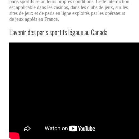
paris sportifs selon leurs propres conditions. Cette interdiction
est applicable dans les casinos, dans les clubs de jeux, sur les
sites de jeux et de paris en ligne exploités par les opérateurs
de jeux agréés en France.
L’avenir des paris sportifs légaux au Canada