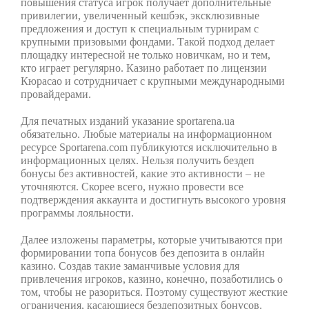
повышения статуса игрок получает дополнительные
привилегии, увеличенный кешбэк, эксклюзивные
предложения и доступ к специальным турнирам с
крупными призовыми фондами. Такой подход делает
площадку интересной не только новичкам, но и тем,
кто играет регулярно. Казино работает по лицензии
Кюрасао и сотрудничает с крупными международными
провайдерами.
Для печатных изданий указание sportarena.ua
обязательно. Любые материалы на информационном
ресурсе Sportarena.com публикуются исключительно в
информационных целях. Нельзя получить бездеп
бонусы без активностей, какие это активности – не
уточняются. Скорее всего, нужно провести все
подтверждения аккаунта и достигнуть высокого уровня
программы лояльности.
Далее изложены параметры, которые учитываются при
формировании топа бонусов без депозита в онлайн
казино. Создав такие заманчивые условия для
привлечения игроков, казино, конечно, позаботились о
том, чтобы не разориться. Поэтому существуют жесткие
ограничения, касающиеся бездепозитных бонусов.