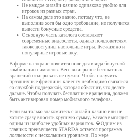
Не каждое онлайн-казино одинаково удобно для
игроков из разных стран.
На самом деле это важно, потому что, не
выполнив хотя бы одно требование, не получится
вывести бонусные средства.
Основную часть каталога составляют
современные видеослоты, однако пользователям
также доступны настольные игры, live-казино и
популярные игровые шоу.
В форме на экране появится поле для ввода бонусной
комбинации символов. Весь выигрыш с бесплатных
вращений отыгрывать не нужно! Чтобы получить
праздничные фриспины клиенту необходимо связаться
со службой поддержкой, которая объяснит, что делать
дальше. Чтобы получать бесплатные вращения, должен
быть активирован номер мобильного телефона.
Если вы только знакомитесь с онлайн-казино или не
хотите сразу вносить крупную сумму, Vavada выглядит
одним из наиболее удобных вариантов. 💎Одним из
главных преимуществ STARDA остается программа
лояльности с несколькими уровнями. По мере