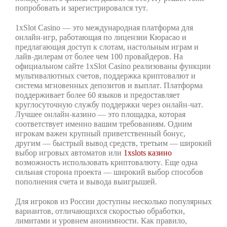
попробовать и зарегистрировался тут.
1xSlot Casino — это международная платформа для
онлайн-игр, работающая по лицензии Кюрасао и
предлагающая доступ к слотам, настольным играм и
лайв-дилерам от более чем 100 провайдеров. На
официальном сайте 1xSlot Casino реализованы функции
мультивалютных счетов, поддержка криптовалют и
система мгновенных депозитов и выплат. Платформа
поддерживает более 60 языков и предоставляет
круглосуточную службу поддержки через онлайн-чат.
Лучшее онлайн-казино — это площадка, которая
соответствует именно вашим требованиям. Одним
игрокам важен крупный приветственный бонус,
другим — быстрый вывод средств, третьим — широкий
выбор игровых автоматов или
1xslots казино
возможность использовать криптовалюту. Еще одна
сильная сторона проекта — широкий выбор способов
пополнения счета и вывода выигрышей.
Для игроков из России доступны несколько популярных
вариантов, отличающихся скоростью обработки,
лимитами и уровнем анонимности. Как правило,