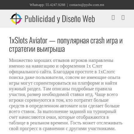
Saltar
Whatsapp: 55.4247.9288
|
contacto@pydw.com.mx
al
contenido
1xSlots Aviator — популярная crash игра и
стратегии выигрыша
Множество хороших отзывов игроков направлены
именно на навигацию и оформления 1х Слот
официального сайта. Благодаря простоте в 1хСлотс
поиска даже пользователи, совсем не имеющие опыта
игры могут сориентироваться на платформе и найти
нужный раздел. Там описаны подробные правила
участия, размер необходимой ставки итд. Чаще всего
игроки соревнуются в том, кто потратит больше
средств в определенном автомате или сделает больше
всего ставок. За выполнение заданий на турнирный
счет начисляются очки, которые отображаются в
таблице в реальном времени. Гость может отслеживать
свой прогресс в сравнении с другими участниками.