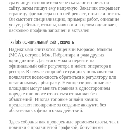
сразу ищут исполнителя через каталог и поиск по
сайту, затем пишут ему напрямую. Заказчик открывает
страницу фрилансера и по ней решает, стоит ли писать.
Он смотрит специализацию, примеры работ, описание
услуг, рейтинг, отзывы, навыки и в целом оценивает,
насколько профиль заполнен и актуален.
1xslots официальный сайт, скачать
Надежными считаются лицензии Кюрасао, Мальты
(MGA), острова Мэн, Гибралтара и ряда других
юрисдикций. Для этого можно перейти на
официальный сайт регулятора и найти оператора в
реестре. В случае спорной ситуации у пользователя
появляется возможность обратиться к регулятору или
независимому арбитражу. Нелицензированные же
площадки могут менять правила в одностороннем
порядке или вовсе отказаться от выплат без
объяснений. Иногда топовые онлайн казино
предлагают поощрение за создание аккаунта без
обязательных финансовых действий.
Здесь собраны как проверенные временем слоты, так и
новинки с продвинутой графикой, бонусными