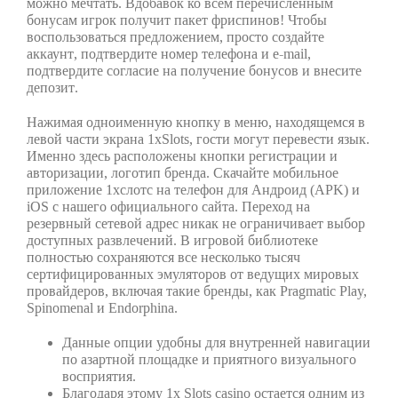
можно мечтать. Вдобавок ко всем перечисленным
бонусам игрок получит пакет фриспинов! Чтобы
воспользоваться предложением, просто создайте
аккаунт, подтвердите номер телефона и e-mail,
подтвердите согласие на получение бонусов и внесите
депозит.
Нажимая одноименную кнопку в меню, находящемся в
левой части экрана 1xSlots, гости могут перевести язык.
Именно здесь расположены кнопки регистрации и
авторизации, логотип бренда. Скачайте мобильное
приложение 1хслотс на телефон для Андроид (APK) и
iOS с нашего официального сайта. Переход на
резервный сетевой адрес никак не ограничивает выбор
доступных развлечений. В игровой библиотеке
полностью сохраняются все несколько тысяч
сертифицированных эмуляторов от ведущих мировых
провайдеров, включая такие бренды, как Pragmatic Play,
Spinomenal и Endorphina.
Данные опции удобны для внутренней навигации
по азартной площадке и приятного визуального
восприятия.
Благодаря этому 1x Slots casino остается одним из