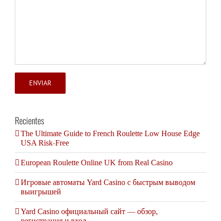
Recientes
The Ultimate Guide to French Roulette Low House Edge
USA Risk-Free
European Roulette Online UK from Real Casino
Игровые автоматы Yard Casino с быстрым выводом
выигрышей
Yard Casino официальный сайт — обзор,
регистрация и вход