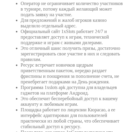
Оператор не ограничивает количество участников
в турнире, потому каждый желающий может
подать заявку на участие.
Для предложений и жалоб игроков казино
выделило отдельный адрес.
Официальный сайт 1xSlots работает 24/7 и
предоставляет доступ к играм, технической
поддержке и играм с живыми дилерами.
Это отличный шанс получить призы, достаточно
зарегистрировать свое участие в них и следовать
правилам.
Ресурс встречает новичков щедрым
приветственным пакетом, нередко раздает
фриспины и поощрения за пополнение счета, не
пренебрегает подарками на День рождения.
Программа 1xslots apk доступна для владельцев
гаджетов на платформе Андроид.
Это обеспечит бесперебойный доступ к вашему
аккаунту и любимым играм.
Площадка работает по лицензии Кюрасао, а ее
интерфейс адаптирован для пользователей
практически из любой страны, что обеспечивает
стабильный доступ к ресурсу.