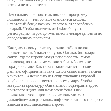
бездепозитный бонус за создание аккаунта новым
юзерам не начисляется.
Чем сильнее пользователь покоряет программу
лояльности — тем больше становится кэшбек.
Стартовый бонус казино 1хслотс в 2022 особенно
щедрый. Чтобы получить от 1xslots бонус за
регистрацию, игрок должен внести четыре депозита по
определенным правилам.
Каждому новому клиенту казино 1xSlots положен
приветственный пакет бонусов. Однако, благодаря
сайту 1xgame игроки могут использовать 1xSlots
промокод, по которому можно забрать бонус уже
гораздо больше. Как показывают статистические
данные, официальный сайт 1xslots casino имеет тысячи
клиентов. За несколько лет существования игровой
клуб стал широко известен по всему миру. Чтобы
завершить процедуру обязательно подтвердить адрес
почтового ящика или номер телефона. Они
привязываются к профилю и используются в
дальнейшем для рассылок, информирования о процессе
вывода и восстановления пароля.