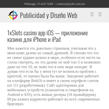
Saltar
Whatsapp: 55.4247.9288
|
contacto@pydw.com.mx
al
contenido
1xSlots casino app iOS — приложение
казино для iPhone и iPad
Мне кажется это довольно странным, учитывая что у
меня комп далеко не самый древний. Я считаю что это
не самое худшее казино в мире, особенно если чисто на
слоты смотреть, но это далеко не мой топ-5 и возможно
даже не топ 10, не знаю что в нем люди находят. Я
думаю что если бы у меня тут не возникло проблем с
криптой, то оценка была бы выше. Заведение работает
на платформе Betb2b и имеет в своем портфеле слотов
(от 111 разработчиков). Сайт адаптирован для
мобильных устройств (планшетов и смартфонов на
Android и iOS), есть живые дилеры (18 провайдеров).
Игры казино корректно работают во всех современных
браузерах.