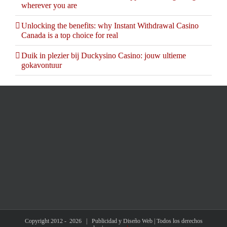
wherever you are
Unlocking the benefits: why Instant Withdrawal Casino
Canada is a top choice for real
Duik in plezier bij Duckysino Casino: jouw ultieme
gokavontuur
Copyright 2012 -
2026 | Publicidad y Diseño Web | Todos los derechos