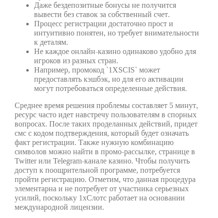
Даже бездепозитные бонусы не получится
вывести без ставок за собственный счет.
Процесс регистрации достаточно прост и
интуитивно понятен, но требует внимательности
к деталям.
Не каждое онлайн-казино одинаково удобно для
игроков из разных стран.
Например, промокод `1XSCIS` может
предоставлять кэшбэк, но для его активации
могут потребоваться определенные действия.
Среднее время решения проблемы составляет 5 минут,
ресурс часто идет навстречу пользователям в спорных
вопросах. После таких проделанных действий, придет
смс с кодом подтверждения, который будет означать
факт регистрации. Также нужную комбинацию
символов можно найти в промо-рассылке, странице в
Twitter или Telegram-канале казино. Чтобы получить
доступ к поощрительной программе, потребуется
пройти регистрацию. Отметим, что данная процедура
элементарна и не потребует от участника серьезных
усилий, поскольку 1хСлотс работает на основании
международной лицензии.