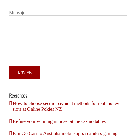
Mensaje
Recientes
How to choose secure payment methods for real money
slots at Online Pokies NZ
Refine your winning mindset at the casino tables
Fair Go Casino Australia mobile app: seamless gaming