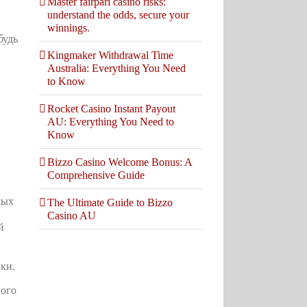
Master fairpari casino risks:
understand the odds, secure your
winnings.
будь
Kingmaker Withdrawal Time
Australia: Everything You Need
to Know
Rocket Casino Instant Payout
AU: Everything You Need to
Know
Bizzo Casino Welcome Bonus: A
Comprehensive Guide
ных
The Ultimate Guide to Bizzo
Casino AU
й
ки.
ного