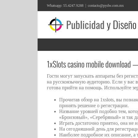
Saltar
Whatsapp: 55.4247.9288
|
contacto@pydw.com.mx
al
contenido
1xSlots casino mobile download
Гости могут запускать аппараты без регис
카지노사이트 추천 순
на русскоязычную аудиторию. Если у вас 
2026 년 7월 검증 온라
готова прийти на помощь. Используйте зе
카지노
Прочитав обзор на 1xslots, вы позна
принять решение о регистрации.
Detalles
Название уровней подобно тем, ко
«Бронзовый», «Серебряный» и так да
Играть достаточно приятно, она не 
На сегодняшний день для регистраци
Наиболее подробное их описание, а