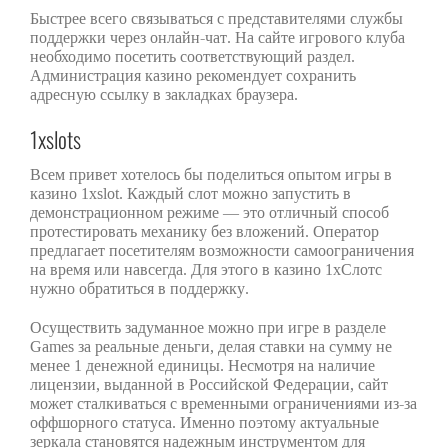
Быстрее всего связываться с представителями службы
поддержки через онлайн-чат. На сайте игрового клуба
необходимо посетить соответствующий раздел.
Администрация казино рекомендует сохранить
адресную ссылку в закладках браузера.
1xslots
Всем привет хотелось бы поделиться опытом игры в
казино 1xslot. Каждый слот можно запустить в
демонстрационном режиме — это отличный способ
протестировать механику без вложений. Оператор
предлагает посетителям возможности самоограничения
на время или навсегда. Для этого в казино 1хСлотс
нужно обратиться в поддержку.
Осуществить задуманное можно при игре в разделе
Games за реальные деньги, делая ставки на сумму не
менее 1 денежной единицы. Несмотря на наличие
лицензии, выданной в Российской Федерации, сайт
может сталкиваться с временными ограничениями из-за
оффшорного статуса. Именно поэтому актуальные
зеркала становятся надежным инструментом для