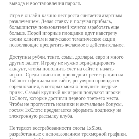
вывода и восстановления пароля.
Игра в онлайн-казино неспроста считается азартным
развлечением. Делая ставку и получая прибыль,
большинству пользователей хочется заработать еще
больше. Порой игорные площадки идут навстречу
своим клиентам и запускают тематические акции,
позволяющие превратить желаемое в действительное.
Доступны рубли, тенге, сомы, доллары, евро и много
других валют. Игроку не нужно верифицировать
аккаунт, чтобы пополнить счет на сайте и начать
играть. Среди клиентов, прошедших регистрацию на
1хСлотс официальном сайте, регулярно проводятся
соревнования, в которых можно получить щедрые
призы. Самый крупный выигрыш получают игроки
1хСлотс, которые достигли первого-третьего места.
Чтобы не пропустить новинки и актуальные бонусы,
гостям 1хСлотс предлагается оформить подписку на
электронную рассылку клуба.
Не теряют востребованности слоты 1xSlots,
разработанные с использованием трехмерной графики.