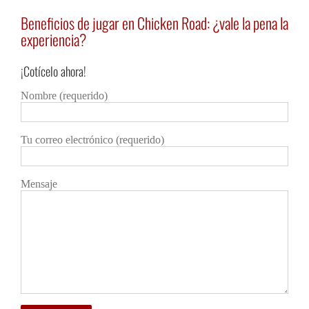
ей
Beneficios de jugar en Chicken Road: ¿vale la pena la
A de
experiencia?
slo
¡Cotícelo ahora!
Detalles
Deta
Nombre (requerido)
Tu correo electrónico (requerido)
Mensaje