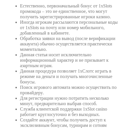
Естественно, первоначальный бонус от 1xSlots
промокода – это не единственное, что могут
получить зарегистрированные игроки казино.
Иногда игрокам рассылаются персональные коды
от 1xSlots на почту или номер мобильного,
добавленный в кабинете.
Обработка заявки на вывод (после верификации
аккаунта) обычно осуществляется практически
моментально.
Данная статья носит исключительно
информационный характер и не призывает к
азартным играм.
Данная процедура позволяет 1xСлотс играть в
режиме на деньги и получать многочисленные
бонусы.
Поиск игрового автомата можно осуществить по
провайдеру.
Для регистрации нужно потратить несколько
минут, предварительно выбрав способ.
Служба клиентской поддержки 1xSlot casino
работает круглосуточно и без выходных.
Создайте аккаунт, чтобы получить доступ к
эксклюзивным бонусам, турнирам и сотням