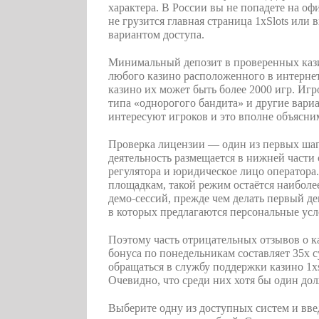
характера. В России вы не попадете на о
не грузится главная страница 1xSlots или
вариантом доступа.
Минимальный депозит в проверенных кази
любого казино расположенного в интернет
казино их может быть более 2000 игр. Иг
типа «однорогого бандита» и другие вари
интересуют игроков и это вполне объясни
Проверка лицензии — один из первых шаг
деятельность размещается в нижней части 
регулятора и юридическое лицо оператора.
площадкам, такой режим остаётся наиболе
демо-сессий, прежде чем делать первый д
в которых предлагаются персональные ус
Поэтому часть отрицательных отзывов о к
бонуса по понедельникам составляет 35х 
обращаться в службу поддержки казино 1xs
Очевидно, что среди них хотя бы один до
Выберите одну из доступных систем и вве