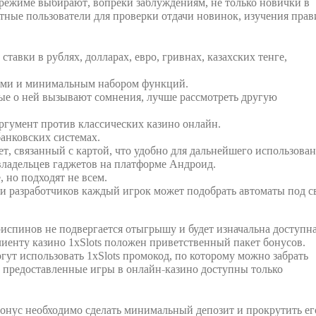
 режиме выбирают, вопреки заблуждениям, не только новички в
ные пользователи для проверки отдачи новинок, изучения прав
тавки в рублях, долларах, евро, гривнах, казахских тенге,
нами и минимальным набором функций.
ные о ней вызывают сомнения, лучше рассмотреть другую
ргумент против классических казино онлайн.
банковских системах.
т, связанный с картой, что удобно для дальнейшего использован
 владельцев гаджетов на платформе Андроид.
 но подходят не всем.
ми разработчиков каждый игрок может подобрать автоматы под с
риспинов не подвергается отыгрышу и будет изначальна доступн
лиенту казино 1xSlots положен приветственный пакет бонусов.
гут использовать 1xSlots промокод, по которому можно забрать
се предоставленные игры в онлайн-казино доступны только
бонус необходимо сделать минимальный депозит и прокрутить ег