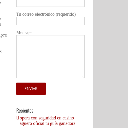
и
Tu correo electrónico (requerido)
о.
в
Mensaje
арте
x
Recientes
opera con seguridad en casino
aguero oficial tu guía ganadora