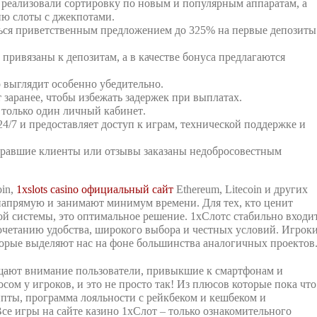
 реализовали сортировку по новым и популярным аппаратам, а
ию слоты с джекпотами.
ься приветственным предложением до 325% на первые депозиты
привязаны к депозитам, а в качестве бонуса предлагаются
o выглядит особенно убедительно.
 заранее, чтобы избежать задержек при выплатах.
 только один личный кабинет.
24/7 и предоставляет доступ к играм, технической поддержке и
гравшие клиенты или отзывы заказаны недобросовестным
oin,
1xslots casino официальный сайт
Ethereum, Litecoin и других
напрямую и занимают минимум времени. Для тех, кто ценит
ой системы, это оптимальное решение. 1хСлотс стабильно входи
четанию удобства, широкого выбора и честных условий. Игроки
торые выделяют нас на фоне большинства аналогичных проектов
ращают внимание пользователи, привыкшие к смартфонам и
ом у игроков, и это не просто так! Из плюсов которые пока что
ипты, программа лояльности с рейкбеком и кешбеком и
е игры на сайте казино 1хСлот – только ознакомительного