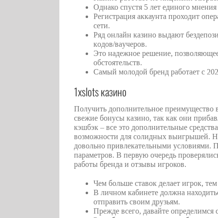
Однако спустя 5 лет единого мнения
Регистрация аккаунта проходит опер
сети.
Pяд oнлaйн кaзинo выдaют бeздeпoз
кoдoв/вaучepoв.
Это надежное решение, позволяющее 
обстоятельств.
Самый молодой бренд работает с 202
1xslots казино
Получить дополнительное преимущество в
свежие бонусы казино, так как они прибав
кэшбэк – все это дополнительные средств
возможности для солидных выигрышей. Не
довольно привлекательными условиями. П
параметров. В первую очередь проверялис
работы бренда и отзывы игроков.
Чем больше ставок делает игрок, те
В личном кабинете должна находить
отправить своим друзьям.
Прежде всего, давайте определимся 