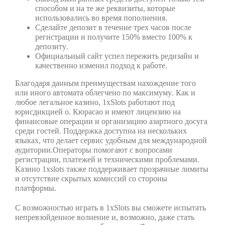
способом и на те же реквизиты, которые
использовались во время пополнения.
Сделайте депозит в течение трех часов после
регистрации и получите 150% вместо 100% к
депозиту.
Официальный сайт успел пережить редизайн и
качественно изменил подход к работе.
Благодаря данным преимуществам нахождение того
или иного автомата облегчено по максимуму. Как и
любое легальное казино, 1xSlots работают под
юрисдикцией о. Кюрасао и имеют лицензию на
финансовые операции и организацию азартного досуга
среди гостей. Поддержка доступна на нескольких
языках, что делает сервис удобным для международной
аудитории.Операторы помогают с вопросами
регистрации, платежей и техническими проблемами.
Казино 1xslots также поддерживает прозрачные лимиты
и отсутствие скрытых комиссий со стороны
платформы.
С возможностью играть в 1xSlots вы сможете испытать
непревзойденное волнение и, возможно, даже стать