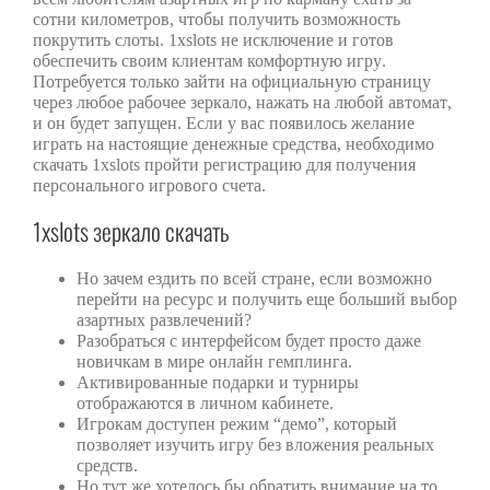
сотни километров, чтобы получить возможность
покрутить слоты. 1xslots не исключение и готов
обеспечить своим клиентам комфортную игру.
Потребуется только зайти на официальную страницу
через любое рабочее зеркало, нажать на любой автомат,
и он будет запущен. Если у вас появилось желание
играть на настоящие денежные средства, необходимо
скачать 1xslots пройти регистрацию для получения
персонального игрового счета.
1xslots зеркало скачать
Но зачем ездить по всей стране, если возможно
перейти на ресурс и получить еще больший выбор
азартных развлечений?
Разобраться с интерфейсом будет просто даже
новичкам в мире онлайн гемплинга.
Активированные подарки и турниры
отображаются в личном кабинете.
Игрокам доступен режим “демо”, который
позволяет изучить игру без вложения реальных
средств.
Но тут же хотелось бы обратить внимание на то,