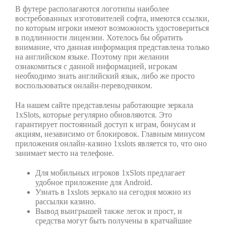
В футере располагаются логотипы наиболее
востребованных изготовителей софта, имеются ссылки,
по которым игроки имеют возможность удостовериться
в подлинности лицензии. Хотелось бы обратить
внимание, что данная информация представлена только
на английском языке. Поэтому при желании
ознакомиться с данной информацией, игрокам
необходимо знать английский язык, либо же просто
воспользоваться онлайн-переводчиком.
На нашем сайте представлены работающие зеркала
1xSlots, которые регулярно обновляются. Это
гарантирует постоянный доступ к играм, бонусам и
акциям, независимо от блокировок. Главным минусом
приложения онлайн-казино 1xslots является то, что оно
занимает место на телефоне.
Для мобильных игроков 1xSlots предлагает
удобное приложение для Android.
Узнать в 1xslots зеркало на сегодня можно из
рассылки казино.
Вывод выигрышей также легок и прост, и
средства могут быть получены в кратчайшие