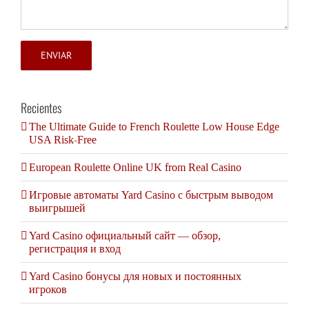
Recientes
The Ultimate Guide to French Roulette Low House Edge
USA Risk-Free
European Roulette Online UK from Real Casino
Игровые автоматы Yard Casino с быстрым выводом
выигрышей
Yard Casino официальный сайт — обзор,
регистрация и вход
Yard Casino бонусы для новых и постоянных
игроков