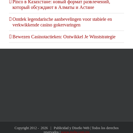
Pinco в Казахстане: новый формат развлечений,
который обсуждают в Алматы и Астане
Ontdek legendarische aanbevelingen voor stabiele en
verkwikkende casino gokervaringen
Bewezen Casinotactieken: Ontwikkel Je Winststrategie
Copyright 2012 -
2026 | Publicidad y Diseño Web | Todos los derechos
reservados |
www.pydw.com.mx