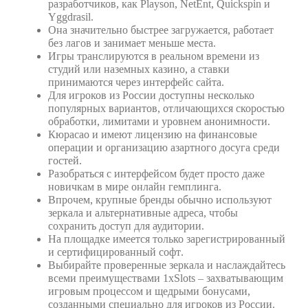
разработчиков, как Playson, NetEnt, Quickspin и
Yggdrasil.
Она значительно быстрее загружается, работает
без лагов и занимает меньше места.
Игры транслируются в реальном времени из
студий или наземных казино, а ставки
принимаются через интерфейс сайта.
Для игроков из России доступны несколько
популярных вариантов, отличающихся скоростью
обработки, лимитами и уровнем анонимности.
Кюрасао и имеют лицензию на финансовые
операции и организацию азартного досуга среди
гостей.
Разобраться с интерфейсом будет просто даже
новичкам в мире онлайн гемплинга.
Впрочем, крупные бренды обычно используют
зеркала и альтернативные адреса, чтобы
сохранить доступ для аудитории.
На площадке имеется только зарегистрированный
и сертифицированный софт.
Выбирайте проверенные зеркала и наслаждайтесь
всеми преимуществами 1xSlots – захватывающим
игровым процессом и щедрыми бонусами,
созданными специально для игроков из России.