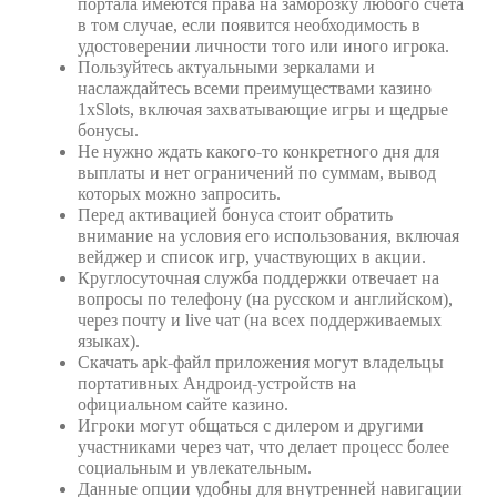
портала имеются права на заморозку любого счета
в том случае, если появится необходимость в
удостоверении личности того или иного игрока.
Пользуйтесь актуальными зеркалами и
наслаждайтесь всеми преимуществами казино
1xSlots, включая захватывающие игры и щедрые
бонусы.
Не нужно ждать какого-то конкретного дня для
выплаты и нет ограничений по суммам, вывод
которых можно запросить.
Перед активацией бонуса стоит обратить
внимание на условия его использования, включая
вейджер и список игр, участвующих в акции.
Круглосуточная служба поддержки отвечает на
вопросы по телефону (на русском и английском),
через почту и live чат (на всех поддерживаемых
языках).
Скачать apk-файл приложения могут владельцы
портативных Андроид-устройств на
официальном сайте казино.
Игроки могут общаться с дилером и другими
участниками через чат, что делает процесс более
социальным и увлекательным.
Данные опции удобны для внутренней навигации