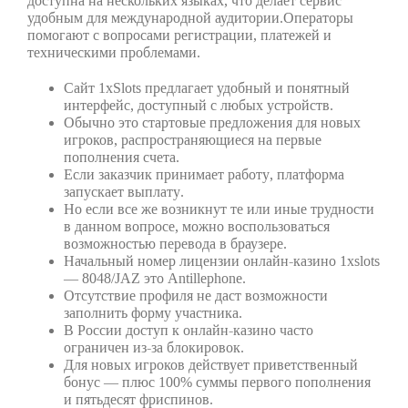
доступна на нескольких языках, что делает сервис
удобным для международной аудитории.Операторы
помогают с вопросами регистрации, платежей и
техническими проблемами.
Сайт 1xSlots предлагает удобный и понятный
интерфейс, доступный с любых устройств.
Обычно это стартовые предложения для новых
игроков, распространяющиеся на первые
пополнения счета.
Если заказчик принимает работу, платформа
запускает выплату.
Но если все же возникнут те или иные трудности
в данном вопросе, можно воспользоваться
возможностью перевода в браузере.
Начальный номер лицензии онлайн-казино 1xslots
— 8048/JAZ это Antillephone.
Отсутствие профиля не даст возможности
заполнить форму участника.
В России доступ к онлайн-казино часто
ограничен из-за блокировок.
Для новых игроков действует приветственный
бонус — плюс 100% суммы первого пополнения
и пятьдесят фриспинов.