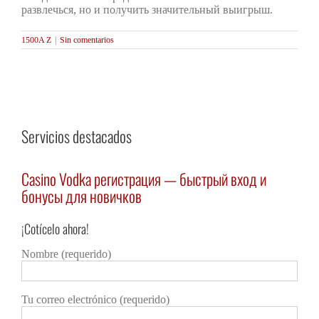
развлечься, но и получить значительный выигрыш.
1500A Z
|
Sin comentarios
Servicios destacados
a lo
Casino Vodka регистрация — быстрый вход и
Вод
бонусы для новичков
без
¡Cotícelo ahora!
Detalles
Deta
Nombre (requerido)
Tu correo electrónico (requerido)