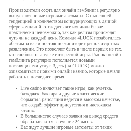
Производители софта для онлайн гэмблинга регулярно
выпускают новые игровые автоматы. С нынешней
тенденцией и количеством конкурирующих в данной
сфере компаний, отследить все новинки бывает
практически невозможно, так как релизы происходят
чуть ли не каждый день. Команда 4LUCK позаботилась
об этом за вас и постоянно мониторит рынок азартных
развлечений. Это позволяет быть в числе первых из тех,
кто сообщит о запуске интересной игры. Рынок онлайн
гемблинга регулярно пополняется новыми
поставщиками услуг. Здесь (на 4LUCK) можно
ознакомиться с новыми онлайн казино, которые начали
работать в последнее время.
Live casino включает такие игры, как рулетка,
блэкджек, баккара и другие классические
форматы.Трансляция ведётся в высоком качестве,
что создаёт эффект присутствия в настоящем
казино.
В большинстве случаев заявки на вывод средств
обрабатываются в течение 24 часов.
Вас ждут лучшие игровые автоматы от таких