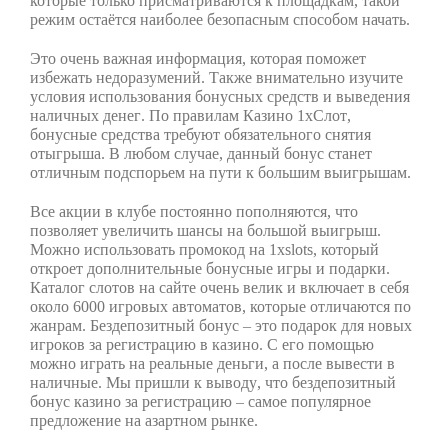
которые только присматриваются к площадкам, такой
режим остаётся наиболее безопасным способом начать.
Это очень важная информация, которая поможет
избежать недоразумений. Также внимательно изучите
условия использования бонусных средств и выведения
наличных денег. По правилам Казино 1хСлот,
бонусные средства требуют обязательного снятия
отыгрыша. В любом случае, данный бонус станет
отличным подспорьем на пути к большим выигрышам.
Все акции в клубе постоянно пополняются, что
позволяет увеличить шансы на большой выигрыш.
Можно использовать промокод на 1xslots, который
откроет дополнительные бонусные игры и подарки.
Каталог слотов на сайте очень велик и включает в себя
около 6000 игровых автоматов, которые отличаются по
жанрам. Бездепозитный бонус – это подарок для новых
игроков за регистрацию в казино. С его помощью
можно играть на реальные деньги, а после вывести в
наличные. Мы пришли к выводу, что бездепозитный
бонус казино за регистрацию – самое популярное
предложение на азартном рынке.