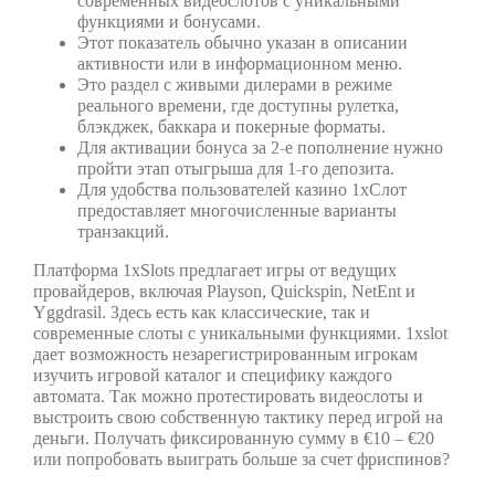
современных видеослотов с уникальными
функциями и бонусами.
Этот показатель обычно указан в описании
активности или в информационном меню.
Это раздел с живыми дилерами в режиме
реального времени, где доступны рулетка,
блэкджек, баккара и покерные форматы.
Для активации бонуса за 2-е пополнение нужно
пройти этап отыгрыша для 1-го депозита.
Для удобства пользователей казино 1хСлот
предоставляет многочисленные варианты
транзакций.
Платформа 1xSlots предлагает игры от ведущих
провайдеров, включая Playson, Quickspin, NetEnt и
Yggdrasil. Здесь есть как классические, так и
современные слоты с уникальными функциями. 1xslot
дает возможность незарегистрированным игрокам
изучить игровой каталог и специфику каждого
автомата. Так можно протестировать видеослоты и
выстроить свою собственную тактику перед игрой на
деньги. Получать фиксированную сумму в €10 – €20
или попробовать выиграть больше за счет фриспинов?