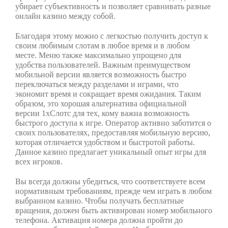
убирает субъективность и позволяет сравнивать разные
онлайн казино между собой.
Благодаря этому можно с легкостью получить доступ к
своим любимым слотам в любое время и в любом
месте. Меню также максимально упрощено для
удобства пользователей. Важным преимуществом
мобильной версии является возможность быстро
переключаться между разделами и играми, что
экономит время и сокращает время ожидания. Таким
образом, это хорошая альтернатива официальной
версии 1хСлотс для тех, кому важна возможность
быстрого доступа к игре. Оператор активно заботится о
своих пользователях, предоставляя мобильную версию,
которая отличается удобством и быстротой работы.
Данное казино предлагает уникальный опыт игры для
всех игроков.
Вы всегда должны убедиться, что соответствуете всем
нормативным требованиям, прежде чем играть в любом
выбранном казино. Чтобы получать бесплатные
вращения, должен быть активирован номер мобильного
телефона. Активация номера должна пройти до