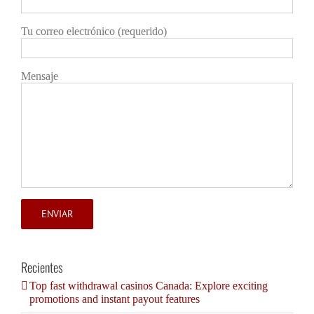
Tu correo electrónico (requerido)
Mensaje
Recientes
Top fast withdrawal casinos Canada: Explore exciting
promotions and instant payout features