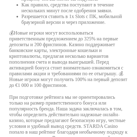
Как правило, средства поступают в течение
нескольких минут после одобрения заявки.
Разрешается ставить в 1x Slots с ПК, мобильной
браузерной версии и через приложение.
💰Новые игроки могут воспользоваться
приветственным предложением до 325% на первые
депозиты и 200 фриспинов. Казино поддерживает
банковские карты, электронные кошельки и
криптовалюты, предлагая несколько вариантов
пополнения счета и вывода выигрышей. Перед
активацией бонуса стоит внимательно ознакомиться с
правилами акции и требованиями по ее отыгрышу. 💰
Новые игроки могут получить 100% на первый депозит
до €1 000 и 100 фриспинов.
При подготовке рейтинга мы не ориентировались
только на размер приветственного бонуса или
популярность бренда. Наша задача заключалась в том,
чтобы определить действительно надежные онлайн-
казино, которые предлагают безопасную игру, честные
условия и удобный вывод средств. STARDA Casino
попало в наш рейтинг благодаря необычному подходу к