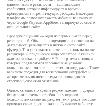
напоминания о реальности — всплывающие
сообщения, которые информируют о времени,
проведенном в игре, и текущих расходах. Некоторые
платформы позволяют скачать мобильные казино не
через Google Play или AppStore, а напрямую со своего
официального сайта.
Проверка лицензии — один из первых шагов перед
регистрацией. Обычно информация о разрешении на
деятельность размещается в нижней части сайта
(футере). Там указываются номер лицензии, название
регулятора и юридическое лицо оператора. Активной
аудитории также подойдут VIP программы казино, в
которых предлагаются персональные условия,
повышенные лимиты и приоритетная поддержка. Такие
варианты подходят для тестирования интерфейса и
ассортимента, но почти всегда сопровождаются
строгими условиями отыгрыша.
Однако сегодня это крайне редкое явление – подарки
без депозита очень востребованы у игроков.
Большинство казино награждает тех игроков, которые
приводят своих друзей в казино. В личном кабинете