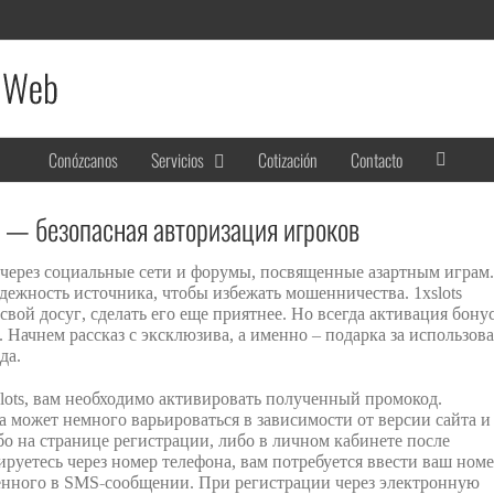
Conózcanos
Servicios
Cotización
Contacto
и — безопасная авторизация игроков
 через социальные сети и форумы, посвященные азартным играм.
Türkiye’de En İyi Casino Siteleri:
Your Ultimate Guide to P
ежность источника, чтобы избежать мошенничества. 1xslots
2025 Güncel Rehber Bahiste
at a Trusted Online Casi
свой досуг, сделать его еще приятнее. Но всегда активация бону
 Начнем рассказ с эксклюзива, а именно – подарка за использов
Kazan
да.
Detalles
30+ Greatest Porn A
Detalles
lots, вам необходимо активировать полученный промокод.
 может немного варьироваться в зависимости от версии сайта и
Apks For Free Adult
о на странице регистрации, либо в личном кабинете после
Content Material Ma
руетесь через номер телефона, вам потребуется ввести ваш номе
ленного в SMS-сообщении. При регистрации через электронную