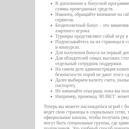
В дополнение к бонусной программе 
суммы проигранных средств.
Наконец, обращайте внимание на са
сервисов.
Бездепозитный бонус – это заманчив
азартного игрока.
Турниры представляют собой игру в
Подписывайтесь на их страницы в с
и конкурсах.
Для получения бонуса на первый деп
Для обладателей самых высоких ста
отдельный сотрудник поддержки.
На самом деле администрация казино
безопасности порой не дают этого сд
Далее выбираем валюту счета, указы
паспорте).
Не начинайте отыгрыш, пока вы пол
Например, промокод `RUBET` может
Теперь вы можете наслаждаться игрой с б
ведет свои страницы в социальных сетях, т
официальные каналы, чтобы получать уве
могут быть специальные группы, где адм
подписчиков. Это удобный способ операт