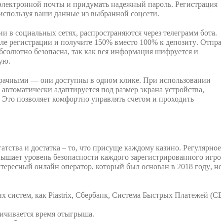
2026
с электронной почты и придумать надежный пароль. Регистрация
 используя ваши данные из выбранной соцсети.
Detalles
и в социальных сетях, распространяются через телеграмм бота.
сле регистрации и получите 150% вместо 100% к депозиту. Отпр
бсолютно безопасна, так как вся информация шифруется и
ую.
озрачными — они доступны в одном клике. При использовании
автоматически адаптируется под размер экрана устройства,
Это позволяет комфортно управлять счетом и проходить
атства и достатка – то, что присуще каждому казино. Регулярное
шает уровень безопасности каждого зарегистрированного игро
нтересный онлайн оператор, который был основан в 2018 году, н
х систем, как Piastrix, Сбербанк, Система Быстрых Платежей (С
ичивается время отыгрыша.