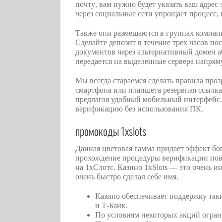
почту, вам нужно будет указать ваш адре
через социальные сети упрощает процесс,
Также они размещаются в группах компани
Сделайте депозит в течение трех часов по
документов через альтернативный домен а
передается на выделенные сервера напрям
Мы всегда стараемся сделать правила пр
смартфона или планшета резервная ссылка 
предлагая удобный мобильный интерфейс. 
верификацию без использования ПК.
промокоды 1xslots
Данная цветовая гамма придает эффект бог
прохождение процедуры верификации повы
на 1хСлотс. Казино 1xSlots — это очень и
очень быстро сделал себе имя.
Казино обеспечивает поддержку таки
и Т-Банк.
По условиям некоторых акций огран