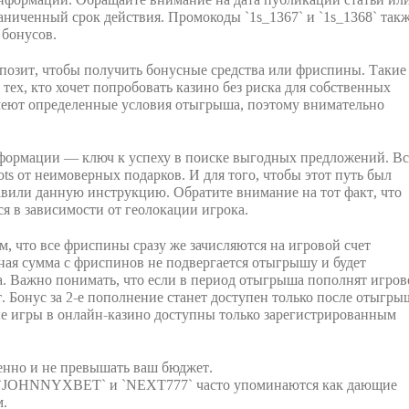
аниченный срок действия. Промокоды `1s_1367` и `1s_1368` так
 бонусов.
депозит, чтобы получить бонусные средства или фриспины. Такие
ех, кто хочет попробовать казино без риска для собственных
меют определенные условия отыгрыша, поэтому внимательно
формации — ключ к успеху в поиске выгодных предложений. Вс
ots от неимоверных подарков. И для того, чтобы этот путь был
тавили данную инструкцию. Обратите внимание на тот факт, что
я в зависимости от геолокации игрока.
м, что все фриспины сразу же зачисляются на игровой счет
нная сумма с фриспинов не подвергается отыгрышу и будет
та. Важно понимать, что если в период отыгрыша пополнят игро
дет. Бонус за 2-е пополнение станет доступен только после отыгры
ные игры в онлайн-казино доступны только зарегистрированным
енно и не превышать ваш бюджет.
ы `JOHNNYXBET` и `NEXT777` часто упоминаются как дающие
м.