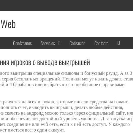
Conózcanos
Servicios
Cotización
Contacto
ния игроков о выводе выигрышей
ного выигрыша специальные символы и бонусный раунд. А за 3
й
카지노사이트 추천 순위
Megbízható online casinó
я серия бесплатных вращений. Новички могут начать делать став
е
2026 년 7월 검증 온라인
komplett útmutató a
ий и 4 барабанов или выбрать что-то необычное с правилами
카지노
licenceléstől a bónuszoki
gyors kifizetésekig
траняется на всех игроков, которые внесли средства на баланс.
Detalles
ополнять счет, выводить выигрыши, делать любые действия,
ts скачать на андроид можно только через официальный сайт, ил
Detalles
ши и обеспечивают достойный уровень удобства. Для запуска игр
ет-соединение или wifi сеть, если к ней есть доступ. У каждого
ет иметься всего один аккаунт.