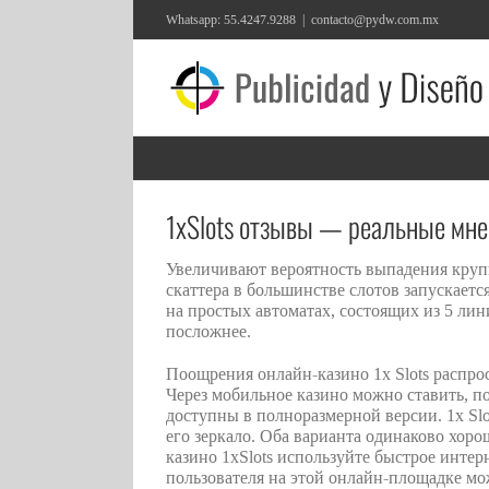
Saltar
Whatsapp: 55.4247.9288
|
contacto@pydw.com.mx
al
contenido
1xSlots отзывы — реальные мне
Увеличивают вероятность выпадения круп
Vodka Casino играть бесплатно
Водка казино официальны
скаттера в большинстве слотов запускаетс
— демо режим игровых
сайт зеркало — актуальны
на простых автоматах, состоящих из 5 лин
посложнее.
автоматов
ссылки входа
Поощрения онлайн-казино 1x Slots распрос
Detalles
Detalles
Через мобильное казино можно ставить, п
доступны в полноразмерной версии. 1x Slo
его зеркало. Оба варианта одинаково хоро
казино 1xSlots используйте быстрое интерн
пользователя на этой онлайн-площадке мож