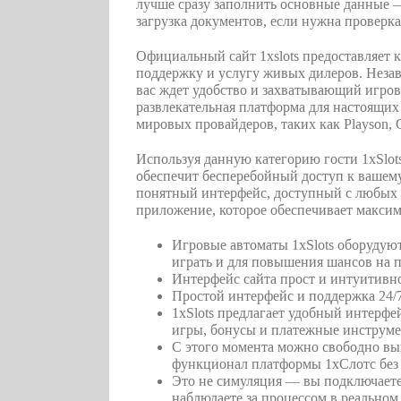
лучше сразу заполнить основные данные —
загрузка документов, если нужна проверка
Официальный сайт 1xslots предоставляет 
поддержку и услугу живых дилеров. Незави
вас ждет удобство и захватывающий игровой
развлекательная платформа для настоящих
мировых провайдеров, таких как Playson, Qu
Используя данную категорию гости 1xSlot
обеспечит бесперебойный доступ к вашему
понятный интерфейс, доступный с любых ус
приложение, которое обеспечивает максим
Игровые автоматы 1xSlots оборудую
играть и для повышения шансов на п
Интерфейс сайта прост и интуитивн
Простой интерфейс и поддержка 24/7
1xSlots предлагает удобный интерфе
игры, бонусы и платежные инструме
С этого момента можно свободно выв
функционал платформы 1хСлотс без
Это не симуляция — вы подключаетес
наблюдаете за процессом в реальном