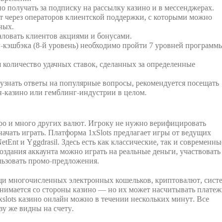
 получать за подписку на рассылку казино и в мессенджерах.
т через операторов клиентской поддержки, с которыми можно
ных.
аловать клиентов акциями и бонусами.
P-кэшбэка (8-й уровень) необходимо пройти 7 уровней программ
 количество удачных ставок, сделанных за определенные
т узнать ответы на популярные вопросы, рекомендуется посещать
-казино или гемблинг-индустрии в целом.
вро и много других валют. Игроку не нужно верифицировать
 начать играть. Платформа 1xSlots предлагает игры от ведущих
etEnt и Yggdrasil. Здесь есть как классические, так и современны
здания аккаунта можно играть на реальные деньги, участвовать
льзовать промо-предложения.
щи многочисленных электронных кошельков, криптовалют, сист
нимается со стороны казино — но их может насчитывать платеж
1xslots казино онлайн можно в течении нескольких минут. Все
зу же видны на счету.