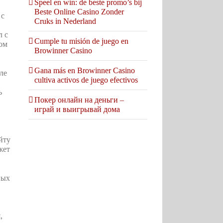
Speel en win: de beste promo’s bij
Beste Online Casino Zonder
 с
Cruks in Nederland
л с
Cumple tu misión de juego en
том
Browinner Casino
Gana más en Browinner Casino
ле
cultiva activos de juego efectivos
ь
Покер онлайн на деньги –
играй и выигрывай дома
йту
жет
ных
,