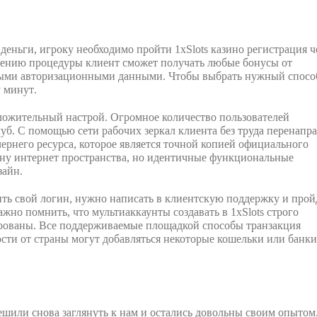
 деньги, игроку необходимо пройти 1xSlots казино регистрация ч
шению процедуры клиент сможет получать любые бонусы от
льными авторизационными данными. Чтобы выбрать нужный спосо
у минут.
ожительный настрой. Огромное количество пользователей
б. С помощью сети рабочих зеркал клиента без труда перенапра
чернего ресурса, которое является точной копией официального
ону интернет пространства, но идентичные функциональные
зайн.
ть свой логин, нужно написать в клиентскую поддержку и прой
жно помнить, что мультиаккаунты создавать в 1xSlots строго
ированы. Все поддерживаемые площадкой способы транзакция
сти от страны могут добавляться некоторые кошельки или банки
ешили снова заглянуть к нам и остались довольны своим опытом