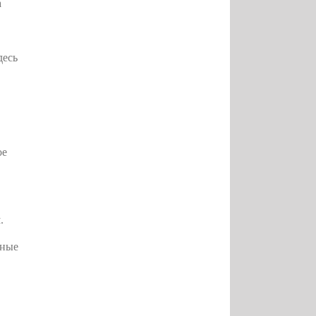
а
десь
ое
.
жные