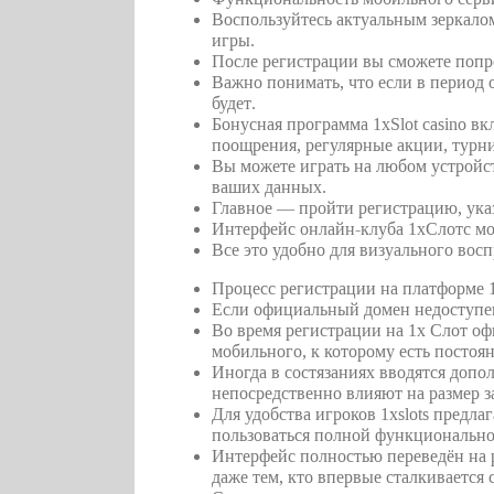
Воспользуйтесь актуальным зеркалом
игры.
После регистрации вы сможете попро
Важно понимать, что если в период о
будет.
Бонусная программа 1xSlot casino в
поощрения, регулярные акции, турни
Вы можете играть на любом устройст
ваших данных.
Главное — пройти регистрацию, ука
Интерфейс онлайн-клуба 1хСлотс мо
Все это удобно для визуального вос
Процесс регистрации на платформе 
Если официальный домен недоступен
Во время регистрации на 1х Слот оф
мобильного, к которому есть постоя
Иногда в состязаниях вводятся доп
непосредственно влияют на размер 
Для удобства игроков 1xslots предла
пользоваться полной функциональнос
Интерфейс полностью переведён на р
даже тем, кто впервые сталкивается 