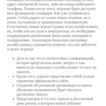
адрес электронной почты, либо же номер мобильного
телефона. Только после этого, игрокам будет доступен
весь функционал площадки. Как уже упоминалось
ранее, 1xslots радует не только новых игроков, но и
своих постоянных и проверенных пользователей.
Естественно, новые игроки нужны всем онлайн-казино,
но, чтобы они не ушли к конкурентам, их необходимо
поддерживать различными бонусными наградами и
поощрениями. Анализируя бонусную программу
онлайн-казино, становится понятно, что оно заботится
о своих игроках.
Дело в том, что в соответствии с информацией,
которая представлена выше, вопрос о том,
имеется ли лицензия у онлайн-казино 1хслотс не
окончен.
Кроме того, зеркало представляет собой полное
отражение официального сайта.
Сведений об указанной организации в поиске
обычному пользователю будет отыскать
достаточно тяжело.
Предусмотрен в 1хслотс зеркало и бесплатный
демо режим, в котором можно поближе