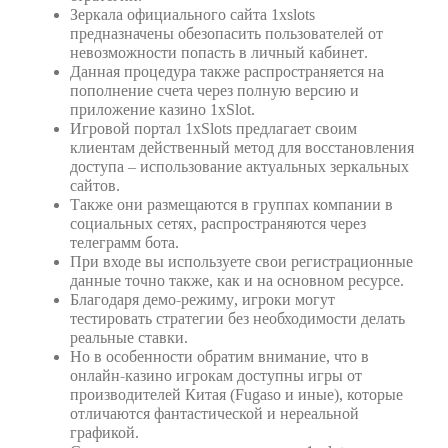
Зеркала официального сайта 1xslots
предназначены обезопасить пользователей от
невозможности попасть в личный кабинет.
Данная процедура также распространяется на
пополнение счета через полную версию и
приложение казино 1xSlot.
Игровой портал 1xSlots предлагает своим
клиентам действенный метод для восстановления
доступа – использование актуальных зеркальных
сайтов.
Также они размещаются в группах компании в
социальных сетях, распространяются через
телеграмм бота.
При входе вы используете свои регистрационные
данные точно также, как и на основном ресурсе.
Благодаря демо-режиму, игроки могут
тестировать стратегии без необходимости делать
реальные ставки.
Но в особенности обратим внимание, что в
онлайн-казино игрокам доступны игры от
производителей Китая (Fugaso и иные), которые
отличаются фантастической и нереальной
графикой.