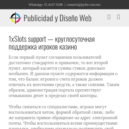
Saltar
Whatsapp: 55.4247.9288
|
contacto@pydw.com.mx
al
contenido
1xSlots support — круглосуточная
поддержка игроков казино
Если первый пункт соглашения пользователей
достаточно стандартен и привычен, то вот второй
пункт, который касается суммы ставок довольно
необычен. В данном пункте содержится информация о
том, что баланс игрового счета игроков должен
отвечать их внесениям средств, а также снятиям. Таким
образом, администрация портала препятствует
отмыванию денег в пределах своей конторы.
Чтобы связаться со специалистами, игроки могут
воспользоваться чатом, формой обратной связи, либо
же направить прямое обращение на адрес электронной
почты. Чтобы воспользоваться всеми преимуществами
площадки, необходимо изначально подтвердить свой