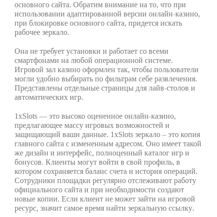
основного сайта. Обратим внимание на то, что при
использовании адаптированной версии онлайн-казино,
при блокировке основного сайта, придется искать
рабочее зеркало.
Она не требует установки и работает со всеми
смартфонами на любой операционной системе.
Игровой зал казино оформлен так, чтобы пользователи
могли удобно выбирать по фильтрам себе развлечения.
Представлены отдельные страницы для лайв-столов и
автоматических игр.
1xSlots — это высоко оцененное онлайн-казино,
предлагающее массу игровых возможностей и
защищающий ваши данные. 1xSlots зеркало – это копия
главного сайта с измененным адресом. Оно имеет такой
же дизайн и интерфейс, полноценный каталог игр и
бонусов. Клиенты могут войти в свой профиль, в
котором сохраняется баланс счета и история операций.
Сотрудники площадки регулярно отслеживают работу
официального сайта и при необходимости создают
новые копии. Если клиент не может зайти на игровой
ресурс, значит самое время найти зеркальную ссылку.