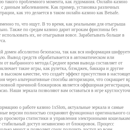
ию такого проблемного момента, как лудомания. Онлайн-казино
 с данным заболеванием. Как пример, установка различных
рации, как это делается в таком онлайн-казино как Betsafe.
 именно то, что ищут. В то время, как реальными для отыгрыша
ьно. Также по средам казино дарит игрокам фриспины без
 использовать их, не отыгрывая вовсе. Зарабатывать больше в
са.
й домен абсолютно безопасна, так как вся информация шифрует
ую. Вывод средств обрабатывается в автоматическом или
и от выбранного метода.Среднее время вывода составляет от
 включает такие игры, как рулетка, блэкджек, баккара и другие
в высоком качестве, что создаёт эффект присутствия в настояще
ция через альтернативные способы авторизации, что сокращает в
Основной причиной блокировок является оффшорная регистрация
о. Наши зеркала позволяют вам оставаться в игре круглосуточ
рмацию о работе казино 1xSlots, актуальные зеркала и самые
ные версии полностью сохраняют функционал оригинального с
 до просмотра статистики и управления электронными кошелькам
т стабильный доступ независимо от блокировок. Процесс
колько минут и позволяет сразу получить доступ ко всем