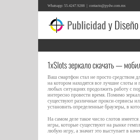
Saltar
Whatsapp: 55.4247.9288
|
contacto@pydw.com.mx
al
contenido
1xSlots зеркало скачать — моб
Ваш смартфон стал не просто средством д
на котором находятся все лучшие слоты и
любых ситуациях продолжить работу с порт
интересно провести время. Помимо зеркал
существуют различные прокси-сервисы ил
установить определенные браузеры, в кот
На самом деле такое число слотов имеетс
игры, которые существуют на рынке гемпл
любую игру, а значит это выступает в кач