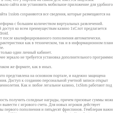
ркало сайта или установить мобильное приложение для удобного
сайта 1xslots сохраняются все сведения, которые размещаются на
латформа с большим количеством виртуальных развлечений.
 доступ ко всем преимуществам казино 1xСлот предлагается
roid.
ает после квалифицированного пополнения автоматически.
характеристики как в техническом, так и в информационном плане
ле.
 только один личный кабинет.
очее зеркало не требуется установка дополнительного программн
таком же формате, как в иных.
что представлена на основном портале, и надежно защищена
я. Доступ к созданию персональной учетной записи открыт
ннолетия. Как и любое легальное казино, 1xSlots работают под
ость получить солидные награды, причем призовые суммы мож
и вывести с игрового счета. Для новых игроков действует
ы первого пополнения и пятьдесят фриспинов. Гемблерам важн