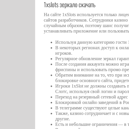
1xslots зеркало скачать
На сайте 1xSlots используется только ли
сайтов разработчиков. Сотрудники казино
случайным образом, поэтому шанс получит
устанавливать приложение или пользоват
Используя данную категорию гости 1
В некоторых регионах доступ к онла
игроков.
Регулярное обновление зеркал гаран
После создания аккаунта можно играт
фриспины и использовать промо-пр
Обратим внимание на то, что при и
блокировке основного сайта, придетс
Игроки 1xSlot не должны создавать 
Слотс, используя свой логин и парол
Переход на резервный сетевой адрес
Блокировкой онлайн-заведений в Ро
В телеграмме существуют целые кан
Также, казино сотрудничает и с нов
другие.
Есть и небольшие ограничения — в т