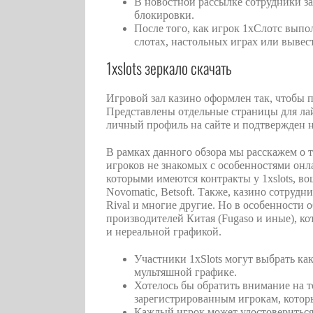
В новостной рассылке сотрудники за
блокировки.
После того, как игрок 1хСлотс выпо
слотах, настольных играх или вывес
1xslots зеркало скачать
Игровой зал казино оформлен так, чтобы п
Представлены отдельные страницы для лай
личный профиль на сайте и подтвержден н
В рамках данного обзора мы расскажем о 
игроков не знакомых с особенностями онла
которыми имеются контракты у 1xslots, в
Novomatic, Betsoft. Также, казино сотруд
Rival и многие другие. Но в особенности
производителей Китая (Fugaso и иные), к
и нереальной графикой.
Участники 1xSlots могут выбрать ка
мультяшной графике.
Хотелось бы обратить внимание на т
зарегистрированным игрокам, котор
Каждый игрок может удостовериться в