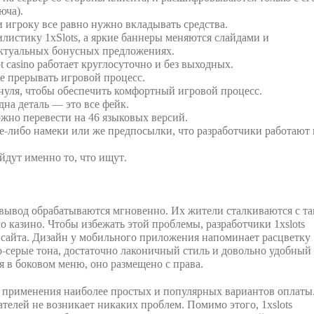
юча).
и игроку все равно нужно вкладывать средства.
истику 1xSlots, а яркие баннеры меняются слайдами и
актуальных бонусных предложениях.
 casino работает круглосуточно и без выходных.
е прерывать игровой процесс.
 нуля, чтобы обеспечить комфортный игровой процесс.
дна деталь — это все фейк.
жно перевести на 46 языковых версий.
е-либо намеки или же предпосылки, что разработчики работают 
айдут именно то, что ищут.
 вывод обрабатываются мгновенно. Их жители сталкиваются с та
 казино. Чтобы избежать этой проблемы, разработчики 1xslots
 сайта. Дизайн у мобильного приложения напоминает расцветку
о-серые тона, достаточно лаконичный стиль и довольно удобный
я в боковом меню, оно размещено с права.
ь применения наиболее простых и популярных вариантов оплаты
телей не возникает никаких проблем. Помимо этого, 1xslots