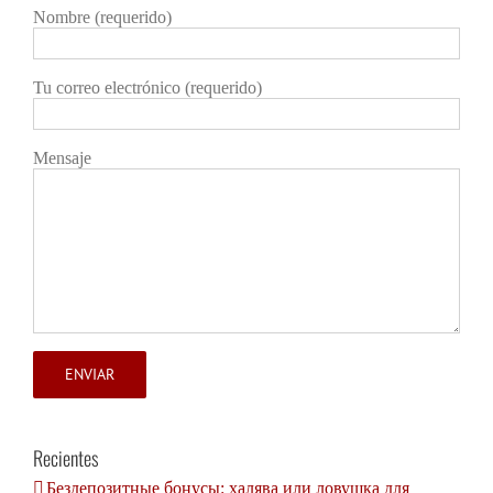
Deta
Nombre (requerido)
Tu correo electrónico (requerido)
Mensaje
Recientes
Бездепозитные бонусы: халява или ловушка для