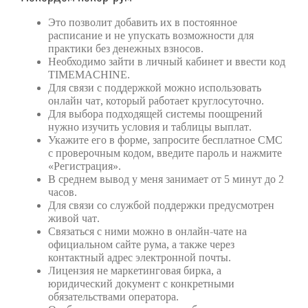
Это позволит добавить их в постоянное
расписание и не упускать возможности для
практики без денежных взносов.
Необходимо зайти в личный кабинет и ввести код
TIMEMACHINE.
Для связи с поддержкой можно использовать
онлайн чат, который работает круглосуточно.
Для выбора подходящей системы поощрений
нужно изучить условия и таблицы выплат.
Укажите его в форме, запросите бесплатное СМС
с проверочным кодом, введите пароль и нажмите
«Регистрация».
В среднем вывод у меня занимает от 5 минут до 2
часов.
Для связи со службой поддержки предусмотрен
живой чат.
Связаться с ними можно в онлайн-чате на
официальном сайте рума, а также через
контактный адрес электронной почты.
Лицензия не маркетинговая бирка, а
юридический документ с конкретными
обязательствами оператора.