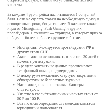
открытом доступе, с ними могут ознакомиться все
клиенты.
За каждые 4 рубля рейка насчитывается 1 бонусный
балл. Если не сделать ставки на необходимую сумму в
оговоренные сроки, бонус сгорает. В каталоге также
игры от Microgaming, Push Gaming и других
провайдеров. Сателлиты — турниры, в которых приз за
победу — билет на более крупное событие.
Иногда сайт блокируется провайдерами РФ и
других стран СНГ.
Акцию можно использовать в течение 30 дней с
момента регистрации.
В разделе контактные данные прописывают
телефонный номер, подтверждают.
В покер-руме ежедневно стартуют закрытые и
общедоступные бесплатные турниры.
Нагромождения и навязчивые баннеры
отсутствуют.
Участие в квалификационных ивентах стоит от
50 ₽ до 100 ₽.
Все нюансы определяются законодательством
юрисдикции пользователя.