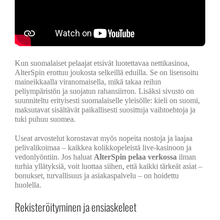
Kun suomalaiset pelaajat etsivät luotettavaa netti­kasinoa,
AlterSpin erottuu joukosta selkeillä eduilla. Se on lisensoitu
maineikkaalla viranomaisella, mikä takaa reilun
peliympäristön ja suojatun rahansiirron. Lisäksi sivusto on
suunniteltu erityisesti suomalaiselle yleisölle: kieli on suomi,
maksutavat sisältävät paikallisesti suosittuja vaihtoehtoja ja
tuki puhuu suomea.
Useat arvostelut korostavat myös nopeita nostoja ja laajaa
pelivalikoimaa – kaikkea kolikkopeleistä live‑kasinoon ja
vedonlyöntiin. Jos haluat
AlterSpin pelaa verkossa
ilman
turhia yllätyksiä, voit luottaa siihen, että kaikki tärkeät asiat –
bonukset, turvallisuus ja asiakaspalvelu – on hoidettu
huolella.
Rekisteröityminen ja ensiaskeleet