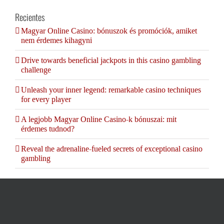
Recientes
Magyar Online Casino: bónuszok és promóciók, amiket
nem érdemes kihagyni
Drive towards beneficial jackpots in this casino gambling
challenge
Unleash your inner legend: remarkable casino techniques
for every player
A legjobb Magyar Online Casino-k bónuszai: mit
érdemes tudnod?
Reveal the adrenaline-fueled secrets of exceptional casino
gambling