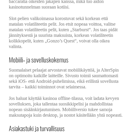
baccaratia oikeiden jakajien kanssa, mikä tuo aidon
kasinotunnelman suoraan kotiisi.
Slot-pelien valikoimassa korostuvat sekä korkean että
matalan volatiliteetin pelit. Jos etsit nopeaa voittoa, valitse
matalan volatiliteetin pelit, kuten „Starburst“. Jos taas pidät
jännityksestä ja suurista maksuista, korkean volatiliteetin
kolikkopelit, kuten „Gonzo’s Quest“, voivat olla oikea
valinta.
Mobiili‑ ja sovelluskokemus
Suomalaiset pelaajat arvostavat mobiilikäyttöä, ja AlterSpin
on optimoitu kaikille laitteille. Sivusto toimii saumattomasti
sekä iOS‑ että Android‑puhelimissa, eikä erillistä sovellusta
tarvita – kaikki toiminnot ovat selaimessa.
Jos haluat käyttää kasinoa offline-tilassa, voit ladata kevyen
sovelluksen, joka tallentaa suosikkipelisi ja mahdollistaa
nopean sisäänkirjautumisen. Mobiiliversio tukee samoja
maksutapoja kuin desktop, ja nostot käsitellään yhtä nopeasti.
Asiakastuki ja turvallisuus