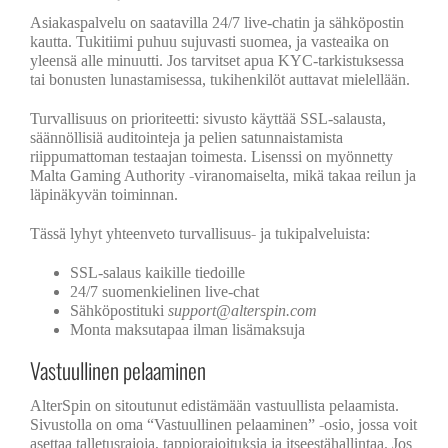
Asiakaspalvelu on saatavilla 24/7 live‑chatin ja sähköpostin
kautta. Tukitiimi puhuu sujuvasti suomea, ja vasteaika on
yleensä alle minuutti. Jos tarvitset apua KYC‑tarkistuksessa
tai bonusten lunastamisessa, tukihenkilöt auttavat mielellään.
Turvallisuus on prioriteetti: sivusto käyttää SSL‑salausta,
säännöllisiä auditointeja ja pelien satunnaistamista
riippumattoman testaajan toimesta. Lisenssi on myönnetty
Malta Gaming Authority -viranomaiselta, mikä takaa reilun ja
läpinäkyvän toiminnan.
Tässä lyhyt yhteenveto turvallisuus- ja tukipalveluista:
SSL‑salaus kaikille tiedoille
24/7 suomenkielinen live‑chat
Sähköpostituki
support@alterspin.com
Monta maksutapaa ilman lisämaksuja
Vastuullinen pelaaminen
AlterSpin on sitoutunut edistämään vastuullista pelaamista.
Sivustolla on oma “Vastuullinen pelaaminen” -osio, jossa voit
asettaa talletusrajoja, tappiorajoituksia ja itseestähallintaa. Jos