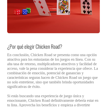
¿Por qué elegir Chicken Road?
En conclusión, Chicken Road se presenta como una opción
atractiva para los entusiastas de los juegos en línea. Con su
alta tasa de retorno, multiplicadores atractivos y facilidad de
acceso, vale la pena considerar la experiencia que ofrece. La
combinación de emoción, potencial de ganancias y
características seguras hacen de Chicken Road un juego que
no solo entretiene, sino que también brinda oportunidades
significativas de éxito.
Si estás buscando una experiencia de juego única y
emocionante, Chicken Road definitivamente debería estar en
tu lista. Aprovecha los beneficios y empieza a divertirte