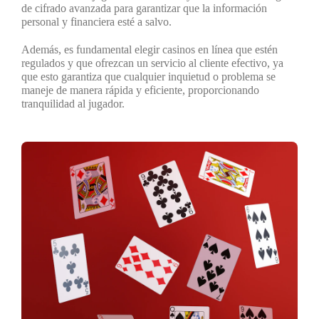
de cifrado avanzada para garantizar que la información
personal y financiera esté a salvo.
Además, es fundamental elegir casinos en línea que estén
regulados y que ofrezcan un servicio al cliente efectivo, ya
que esto garantiza que cualquier inquietud o problema se
maneje de manera rápida y eficiente, proporcionando
tranquilidad al jugador.