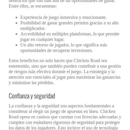
beneficios que van más allá de las oportunidades de ganar.
Entre ellos, se encuentran:
Experiencia de juego inmersiva y emocionante.
Posibilidad de ganar grandes premios gracias a su alto
multiplicador.
Accesibilidad en múltiples plataformas, lo que permite
jugar en cualquier lugar.
Un alto retorno de jugador, lo que significa más
oportunidades de recuperar inversiones.
Estos beneficios no solo hacen que Chicken Road sea
entretenido, sino que también pueden contribuir a una gestión
de riesgos más efectiva durante el juego. La estrategia y la
atención son esenciales al jugar para maximizar las ganancias
y minimizar las pérdidas.
Confianza y seguridad
La confianza y la seguridad son aspectos fundamentales a
considerar al elegir un juego de apuestas en línea. Chicken
Road opera en casinos que cuentan con licencias adecuadas y
cumplen con estándares rigurosos de seguridad para proteger
los datos de los jugadores. Esto incluye el uso de tecnología