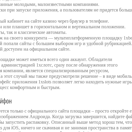
отанные молодыми, малоизвестными компаниями.
ки при запуске приложения, а пользователям не придется больш
ый кабинет на сайте казино через браузер в телефоне.
он или планшет в горизонтальном и вертикальном положении.
ы, так и классические автоматы.
ж на своего конкурента ― мультиплатформенную площадку 1xbe
ей попали сайты с большим выбором игр и удобной рубрикацией
 доступен на официальном сайте.
лощадке может иметься всего один аккаунт. Обладатели
администрацией 1xслотс, сразу после обнаружения этого
ния компании, является специализированным ресурсом,
а этот случай мы также предусмотрели решение – в виде мобил
фейс приложения 1xslots позволяет легко находить нужные игр
роцесс комфортным и быстрым.
айфон
ется только с официального сайта площадки – просто откройте е
изображением Андроида. Когда загрузка завершится, найдите фа
обы запустить распаковку. Описанный выше метод хорош тем, что
s для iOS, ничего не скачивая и не занимая пространства в памя