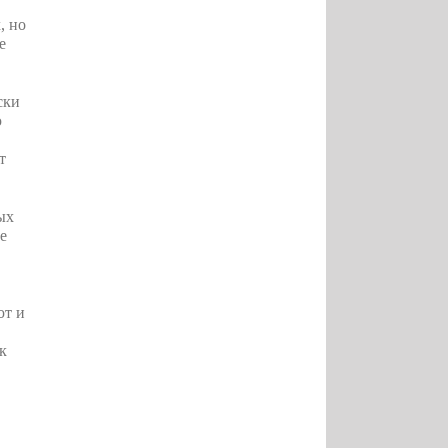
, но
е
ски
ю
т
ых
е
ют и
к