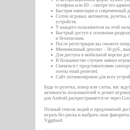
телефона или ID – смотря что админи
Быстрая навигация и современный д
Сотни игровых автоматов, рулетка, 
устройств.
У каждого пользователя на этой онл
Быстрый доступ к основным раздел
и безопасным.
После регистрации вы сможете попро
Минимальный депозит – 50 руб., выв
Для доступа в мобильной версии доста
В большинстве случаев заявки игро
Связаться с представителями саппор
почты email protected.
Сайт оптимизирован для всех устрой
Будь то рулетка, покер или слоты, вас жд
активность пользователей и делает игров
для Android распространяется не через Go
Полный список акций и предложений дост
играть без риска и выбрать свои фавориты.
Yggdrasil.