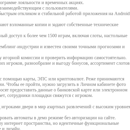
ограмме лояльности и временных акциях.
взаимодействующим с пользователями.
быстрым откликом и стабильной работой приложения на Android
ают взломанные копии и задают собственные технические
ный доступ к более чем 1500 играм, включая слоты, настольные
емблинг-индустрии и известен своими точными прогнозами и
зу игорной комиссии и проверить информацию самостоятельно.
х игроков, разнообразие и выгоду бонусов, ассортимент слотов
т с помощью карты, ЭПС или криптовалют. Реже принимаются
и. Чтобы ее пройти, нужно загрузить в Личном кабинете фото
осят предоставить данные о банковской карте или электронном
ает, сотрудники площадки свяжутся с игроком.
д игроками двери в мир азартных развлечений с высоким уровне
овать автоматы в демо режиме без авторизации на сайте.
у интернет пространства, но идентичные функциональные
 и дизайн.