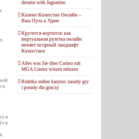
dreams with Jaguarino
е
Казино Казахстан Онлайн –
Ваш Путь к Удаче
Крутится-вертится: как
виртуальная рулетка онлайн
t.
меняет игорный ландшафт
.
Казахстана
Alles was Sie über Casino mit
MGA Lizenz wissen müssen
ьной
Ruletka online kasyno: zasady gry
ы и
i porady dla graczy
го в
йл в
ти