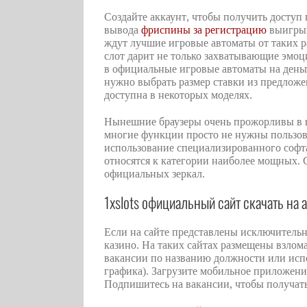
Создайте аккаунт, чтобы получить доступ
вывода
фриспины за регистрацию
выигрыш
ждут лучшие игровые автоматы от таких раз
слот дарит не только захватывающие эмо
в официальные игровые автоматы на деньг
нужно выбрать размер ставки из предложе
доступна в некоторых моделях.
Нынешние браузеры очень прожорливы в в
многие функции просто не нужны пользов
использование специализированного софта
относятся к категории наиболее мощных. С
официальных зеркал.
1xslots официальный сайт скачать на 
Если на сайте представлены исключительно
казино. На таких сайтах размещены взлом
вакансии по названию должности или исп
графика). Загрузите мобильное приложение
Подпишитесь на вакансии, чтобы получать