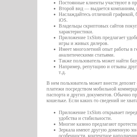
Постоянные клиенты участвуют в пр
Второй вид — выдается компаниям, 
Detalles
Наслаждайтесь отличной графикой, 
iOS.
Владельцы скриптовых сайтов покуп
характеристики.
Приложение 1xSlots предлагает удоб
игры и живых дилеров.
Имеет многолетний опыт работы в г
аналитическими статьями.
Также пользователь может найти ба
Например, репутацию и отзывы други
т.д.
В нем пользователь может внести депози
платежи посредством мобильной коммерци
паспорта и других документов. Обычно пр
кошельке. Если каких-то сведений не хват
Приложение 1xSlots открывает пере
удобства и стабильности.
Многие казино предлагают протестир
Зеркала имеют другую доменную зон
особенности, контентное наполнение