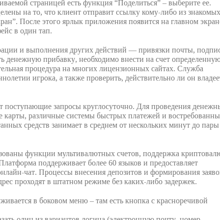
ваемой страницей есть функция “Поделиться” – выберите ее.
лены на то, что клиент отправит ссылку кому-либо из знакомых
кран”. После этого ярлык приложения появится на главном экран
ейс в один тап.
трации и выполнения других действий — привязки почты, подпи
ить денежную прибавку, необходимо внести на счет определенну
ельная процедура на многих лицензионных сайтах. Служба
нолетии игрока, а также проверить, действительно ли он владее
т поступающие запросы круглосуточно. Для проведения денежн
е карты, различные системы быстрых платежей и востребованны
нных средств занимает в среднем от нескольких минут до пары
лизованы функции мультивалютных счетов, поддержка криптовал
Платформа поддерживает более 60 языков и предоставляет
нлайн-чат. Процессы внесения депозитов и формирования заяво
рес проходят в штатном режиме без каких-либо задержек.
живается в боковом меню – там есть кнопка с красноречивой
зать один из вариантов логина (электронную почту, номер