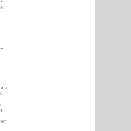
ше
ые
ем
ки и
о».
я
се
шет