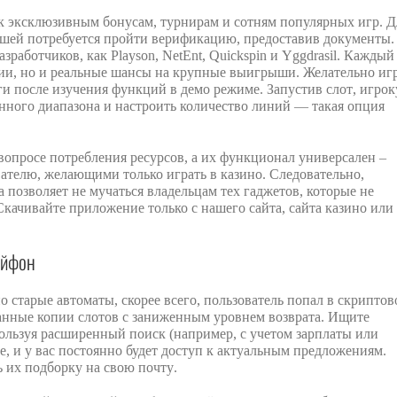
 к эксклюзивным бонусам, турнирам и сотням популярных игр. Д
ей потребуется пройти верификацию, предоставив документы.
работчиков, как Playson, NetEnt, Quickspin и Yggdrasil. Каждый
ции, но и реальные шансы на крупные выигрыши. Желательно иг
и после изучения функций в демо режиме. Запустив слот, игрок
нного диапазона и настроить количество линий — такая опция
опросе потребления ресурсов, а их функционал универсален –
ателю, желающими только играть в казино. Следовательно,
 позволяет не мучаться владельцам тех гаджетов, которые не
качивайте приложение только с нашего сайта, сайта казино или
айфон
 старые автоматы, скорее всего, пользователь попал в скриптов
анные копии слотов с заниженным уровнем возврата. Ищите
ользуя расширенный поиск (например, с учетом зарплаты или
, и у вас постоянно будет доступ к актуальным предложениям.
 их подборку на свою почту.