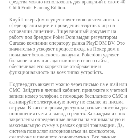
средства можно использовать для вращений в слоте 40
Chilli Fruits Flaming Edition.
Клуб Покер Дом осуществляет свою деятельность в
сфере организации и проведения азартных игр на
основании лицензии. Лицензионный документ на
работу под брендом Poker Dom выдан регулятором
Curacao компании оператору рынка PlayDOM BV. Это
значительно ускоряет процесс входа на Покер дом и
повышает безопасность аккаунта. Pokerdom уделяет
большое внимание адаптивности своего сайта,
обеспечивая его корректное отображение и
функциональность на всех типах устройств.
Подтвердить аккаунт можно через письмо на e-mail или
СМС. Зайдите в личный кабинет, привяжите к учетной
записи номер телефона с помощью бесплатного СМС и
активируйте электронную почту по ссылке из письма
от рума. В кассе игрокам доступны разные способы для
пополнения счета и вывода средств. За каждым из них
закреплены определенные лимиты на минимальную и
максимальную сумму в рамках одной транзакции. Да,
система позволяет авторизоваться на компьютере,
смартфоне и планшете одновременно. Все данные