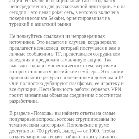
акции. Изначально официальный сайт создавался
непосредственно для русскоязычной аудитории. Но на
сегодня – это целая poker сеть, в которую включена
покерная комната Sekabet, ориентированная на
турецкий и азиатский рынки.
Не пользуйтесь ссылками из непроверенных
источников. Это касается и случаев, когда зеркало
предлагает незнакомец, который постучался к вам в
личные сообщения в ТГ, представился сотрудником
заведения и предложил заманчивую акцию. Так
выглядит одна из мошеннических схем, жертвами
которых становятся российские гемблеры. Это копии
оригинального ресурса с измененными доменом и IP.
Они полностью дублируют платформу, ее игротеку и
все функции. Нестабильность работы серверов VPN
грозит внезапным обрывом соединения с хостингом
разработчика.
В разделе «Помощь» вы найдете ответы на самые
популярные вопросы, которые сгруппированы по
тематическим категориям. Пополнение в руме
доступно от 700 рублей, вывод — от 1000. Чтобы
создать запрос на кешаут, зайдите в кассу личного