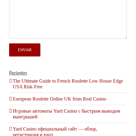
Recientes
The Ultimate Guide to French Roulette Low House Edge
USA Risk-Free
European Roulette Online UK from Real Casino
Игровые автоматы Yard Casino с быстрым выводом
выигрышей
Yard Casino официальный сайт — обзор,
регистрация и вход