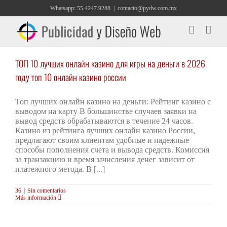
Saltar
Whatsapp: 55.4247.9288
|
contacto@pydw.com.mx
al
contenido
ТОП 10 лучших онлайн казино для игры на деньги в 2026
году топ 10 онлайн казино россии
Топ лучших онлайн казино на деньги: Рейтинг казино с
выводом на карту В большинстве случаев заявки на
вывод средств обрабатываются в течение 24 часов.
Казино из рейтинга лучших онлайн казино России,
предлагают своим клиентам удобные и надежные
способы пополнения счета и вывода средств. Комиссия
за транзакцию и время зачисления денег зависит от
платежного метода. В [...]
36
|
Sin comentarios
Más información