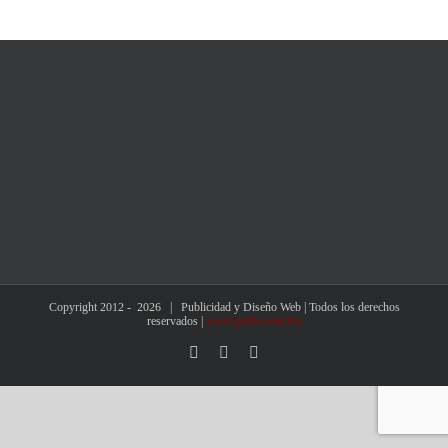
Copyright 2012 -
2026 | Publicidad y Diseño Web | Todos los derechos
reservados |
www.pydw.com.mx
Facebook
X
Instagram