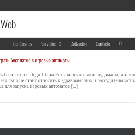
Conózcanos
Servicios
Cotización
Contacto
грать бесплатно в игровые автоматы
ь бесплатно в Леди Шарм Есть, конечно такие лудоманы, что мо
о это явно не стоит относить к здравомыслию и рассудительности
 для запуска игровых автоматов [...]