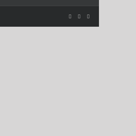
Facebook
X
Instagram