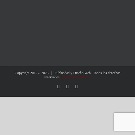
Copyright 2012 -
2026 | Publicidad y Diseño Web | Todos los derechos
reservados |
www.pydw.com.mx
Facebook
X
Instagram