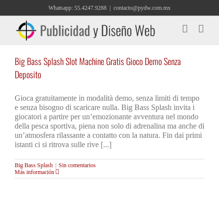
Saltar
Whatsapp: 55.4247.9288
|
contacto@pydw.com.mx
al
contenido
Big Bass Splash Slot Machine Gratis Gioco Demo Senza
Deposito
Gioca gratuitamente in modalità demo, senza limiti di tempo
e senza bisogno di scaricare nulla. Big Bass Splash invita i
giocatori a partire per un’emozionante avventura nel mondo
della pesca sportiva, piena non solo di adrenalina ma anche di
un’atmosfera rilassante a contatto con la natura. Fin dai primi
istanti ci si ritrova sulle rive [...]
Big Bass Splash
|
Sin comentarios
Más información