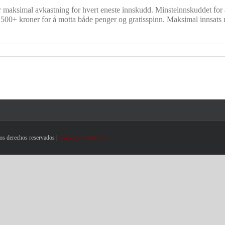
får maksimal avkastning for hvert eneste innskudd. Minsteinnskuddet for å
n 500+ kroner for å motta både penger og gratisspinn. Maksimal innsat
os derechos reservados |
www.pydw.com.mx