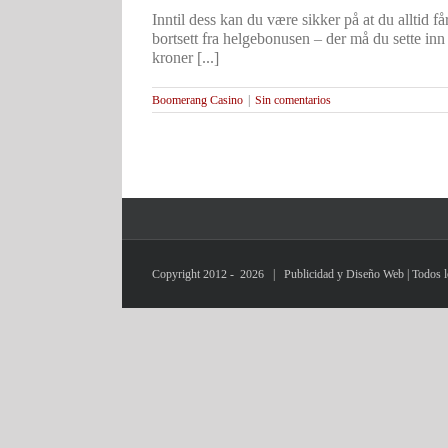
Inntil dess kan du være sikker på at du alltid 
bortsett fra helgebonusen – der må du sette in
kroner [...]
Boomerang Casino
|
Sin comentarios
Copyright 2012 -
2026 | Publicidad y Diseño Web | Todos l