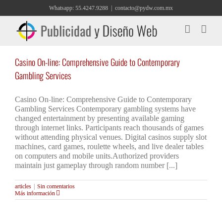
Saltar
Whatsapp: 55.4247.9288
|
contacto@pydw.com.mx
al
contenido
Casino On-line: Comprehensive Guide to Contemporary
Gambling Services
Casino On-line: Comprehensive Guide to Contemporary
Gambling Services Contemporary gambling systems have
changed entertainment by presenting available gaming
through internet links. Participants reach thousands of games
without attending physical venues. Digital casinos supply slot
machines, card games, roulette wheels, and live dealer tables
on computers and mobile units.Authorized providers
maintain just gameplay through random number [...]
articles
|
Sin comentarios
Más información