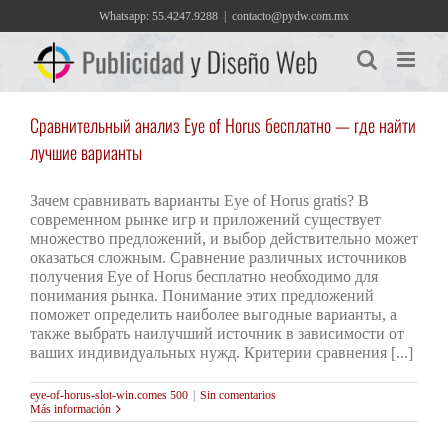
Saltar
Whatsapp: 55.4247.9288
|
contacto@pydw.com.mx
al
contenido
Сравнительный анализ Eye of Horus бесплатно — где найти
лучшие варианты
Зачем сравнивать варианты Eye of Horus gratis? В
современном рынке игр и приложений существует
множество предложений, и выбор действительно может
оказаться сложным. Сравнение различных источников
получения Eye of Horus бесплатно необходимо для
понимания рынка. Понимание этих предложений
поможет определить наиболее выгодные варианты, а
также выбрать наилучший источник в зависимости от
ваших индивидуальных нужд. Критерии сравнения [...]
eye-of-horus-slot-win.comes 500
|
Sin comentarios
Más información