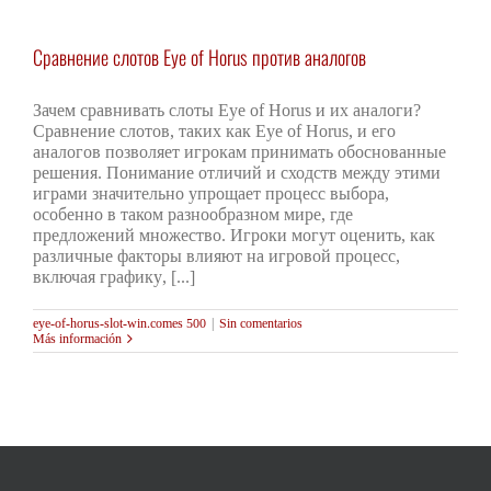
Сравнение слотов Eye of Horus против аналогов
Зачем сравнивать слоты Eye of Horus и их аналоги?
Сравнение слотов, таких как Eye of Horus, и его
аналогов позволяет игрокам принимать обоснованные
решения. Понимание отличий и сходств между этими
играми значительно упрощает процесс выбора,
особенно в таком разнообразном мире, где
предложений множество. Игроки могут оценить, как
различные факторы влияют на игровой процесс,
включая графику, [...]
eye-of-horus-slot-win.comes 500
|
Sin comentarios
Más información