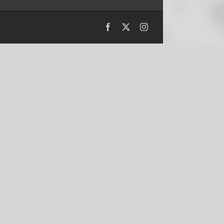
Facebook
X
Instagram