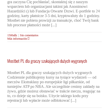
gra zaczyna Cię pochłaniać, skontaktuj się z naszym
wsparciem lub organizacjami takimi jak Anonimowi
Hazardziści () lub Fundacja Otwarte Drzwi. E-portfele to 24
godziny, karty płatnicze 3-5 dni, kryptowaluty do 1 godziny.
Mostbet nie pobiera prowizji za transakcje, choć Twój bank
lub procesor płatności może [...]
1500allz
|
Sin comentarios
Más información
Mostbet PL dla graczy szukających dużych wygranych
Mostbet PL dla graczy szukających dużych wygranych
Codziennie publikujemy kursy na tysiące wydarzeń — od
meczów Ekstraklasy po europejskie ligi piłkarskie, od
turniejów ATP po NBA. Ale szczególnie cenimy zakłady na
żywo, gdzie możesz obstawiać w trakcie meczu, reagując na
to, co dzieje się na boisku. Użycie takiego kodu przy
rejestracji lub wpłacie może odblokować [...]