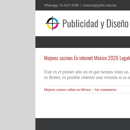
Saltar
Whatsapp: 55.4247.9288
|
contacto@pydw.com.mx
al
contenido
Mejores casinos En internet México 2026 Legal
Este es el primer año en el que hemos visto un 
or Better, es posible obtener una victoria si su
Mejores casinos online en México
|
Sin comentarios