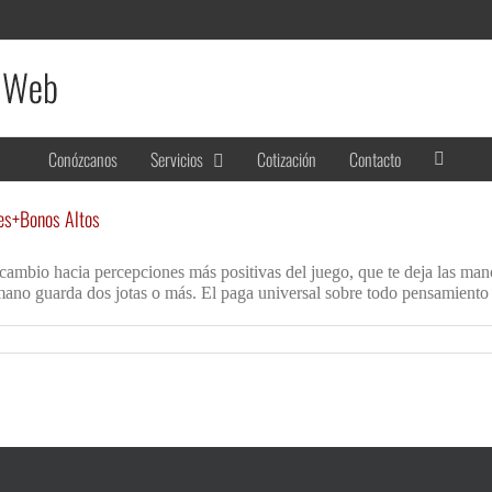
Conózcanos
Servicios
Cotización
Contacto
es+Bonos Altos
cambio hacia percepciones más positivas del juego, que te deja las mano
 mano guarda dos jotas o más. El paga universal sobre todo pensamiento pr