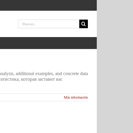
Buscar:
ysis, additional examples, and concrete data
 статистика, которая заставит вас
Más información