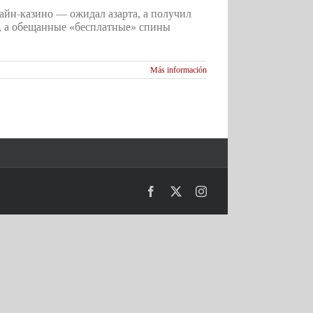
айн-казино — ожидал азарта, а получил
0, а обещанные «бесплатные» спины
Más información
Facebook
X
Instagram