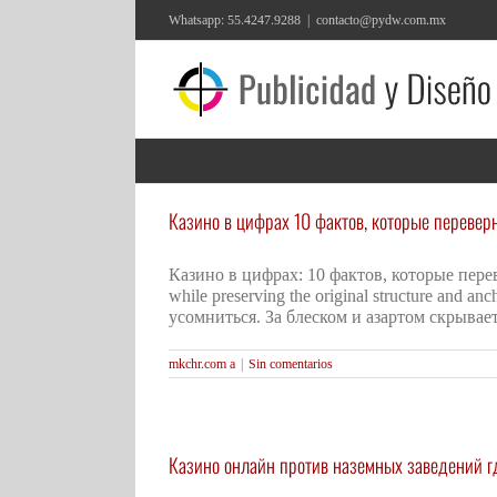
Saltar
Whatsapp: 55.4247.9288
|
contacto@pydw.com.mx
al
contenido
Казино в цифрах 10 фактов, которые перевер
Казино в цифрах: 10 фактов, которые перевер
while preserving the original structure and 
усомниться. За блеском и азартом скрывает
mkchr.com a
|
Sin comentarios
Казино онлайн против наземных заведений г