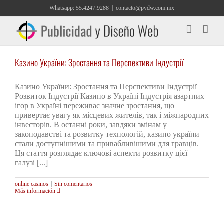
Saltar
Whatsapp: 55.4247.9288
|
contacto@pydw.com.mx
al
contenido
Казино України: Зростання та Перспективи Індустрії
Казино України: Зростання та Перспективи Індустрії
Розвиток Індустрії Казино в Україні Індустрія азартних
ігор в Україні переживає значне зростання, що
привертає увагу як місцевих жителів, так і міжнародних
інвесторів. В останні роки, завдяки змінам у
законодавстві та розвитку технологій, казино україни
стали доступнішими та привабливішими для гравців.
Ця стаття розглядає ключові аспекти розвитку цієї
галузі [...]
online casinos
|
Sin comentarios
Más información