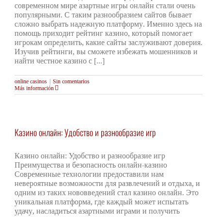
современном мире азартные игры онлайн стали очень
популярными. С таким разнообразием сайтов бывает
сложно выбрать надежную платформу. Именно здесь на
помощь приходит рейтинг казино, который помогает
игрокам определить, какие сайты заслуживают доверия.
Изучив рейтинги, вы сможете избежать мошенников и
найти честное казино с [...]
online casinos
|
Sin comentarios
Más información
Казино онлайн: Удобство и разнообразие игр
Казино онлайн: Удобство и разнообразие игр
Преимущества и безопасность онлайн-казино
Современные технологии предоставили нам
невероятные возможности для развлечений и отдыха, и
одним из таких нововведений стал казино онлайн. Это
уникальная платформа, где каждый может испытать
удачу, насладиться азартными играми и получить