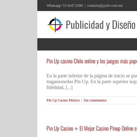
Saltar
Whatsapp: 55.4247.9288
|
contacto@pydw.com.mx
al
contenido
Pin Up casino Chile online y los juegos más po
En la parte inferior de la página de inicio se p
tragamonedas Pin Up. En la parte superior izqu
fidelidad, [...]
Pin Up Casino México
|
Sin comentarios
Pin Up Casino ⭐️ El Mejor Casino Pinup Online 