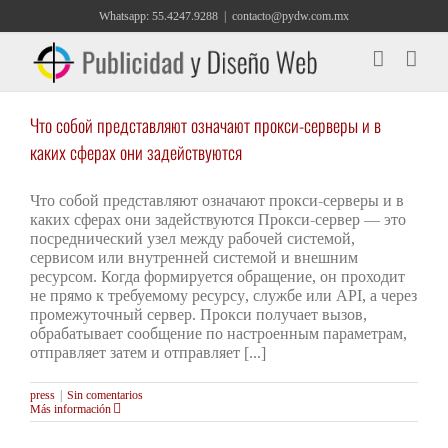
Saltar
Whatsapp: 55.4247.9288
|
contacto@pydw.com.mx
al
contenido
Что собой представляют означают прокси-серверы и в
каких сферах они задействуются
Что собой представляют означают прокси-серверы и в
каких сферах они задействуются Прокси-сервер — это
посреднический узел между рабочей системой,
сервисом или внутренней системой и внешним
ресурсом. Когда формируется обращение, он проходит
не прямо к требуемому ресурсу, службе или API, а через
промежуточный сервер. Прокси получает вызов,
обрабатывает сообщение по настроенным параметрам,
отправляет затем и отправляет [...]
press
|
Sin comentarios
Más información