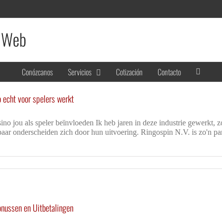
Conózcanos
Servicios
Cotización
Contacto
echt voor spelers werkt
ou als speler beïnvloeden Ik heb jaren in deze industrie gewerkt, zowe
paar onderscheiden zich door hun uitvoering. Ringospin N.V. is zo'n part
nussen en Uitbetalingen